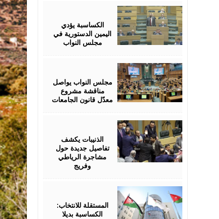
July
19,
2026
الكساسبة يؤدي
اليمين الدستورية في
مجلس النواب
July
19,
2026
مجلس النواب يواصل
مناقشة مشروع
معدّل قانون الجامعات
July
18,
2026
الذنيبات يكشف
تفاصيل جديدة حول
مشاجرة الرياطي
وفريج
July
16,
2026
المستقلة للانتخاب:
الكساسبة بديلا