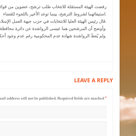
رفضت الهيئة المستقلة للانتخاب طلب ترشح، عضوين من قوائم 
استيفائهما لشروط الترشح، بينما توعد الأخير باللجوء للقضاء.
قال رئيس الهيئة العليا للانتخابات في حزب جبهة العمل الإسلامي زكي بني أرشيد ، إن المرشحين منعا، بسبب عدم إستيفاء الأوراق المطلوبة.
وأوضح أن المرشحين هما عيسى الرواشدة عن دائرة محافظة جرش، وطارق عازر، عن المقعد المسيحي لدائرة الزرقاء الأولى.
ولم يُعطَ الرواشدة شهادة عدم المحكومية رغم عدم وجود أحكام قضائية عليه، حسب بني أرشيد، متوعدا باستئناف القرار لدى المحكمة.
LEAVE A REPLY
*
ail address will not be published.
Required fields are marked