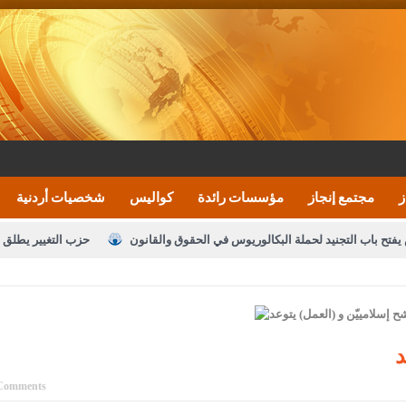
ز
مجتمع إنجاز
مؤسسات رائدة
كواليس
شخصيات أردنية
يفتح باب التجنيد لحملة البكالوريوس في الحقوق والقانون
حزب التغيير يطلق 
بيان اجتماع عمّان:دعم الوصاية الهاشمية التاريخي
ف اليومية ويؤكد حرص مجلس النواب على شراكة فاعلة مع الإعلام
النواب يقر
الملك يلتقي مجموعة من رفاق السلاح
دعوة المكلفين بخدمة العلم (الدفعة 
د
القاضي محمود أحمد
Comments