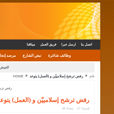
اتصل بنا
ارسل خبرا
فريق العمل
ميثاقنا
وظائف شاغرة
نبض الشارع
مرصد إنجا
الجيش 
عام
رفض ترشح إسلامييّن و (العمل) يتوعد
HOME
الأمن يتلف 16 مليون حبة كبتاجون و1480 كغم مواد مخدرة
القاضي يلتقي رؤساء تحرير الصح
الملك يتلقى اتصالا هاتفيا من العاهل البحريني
رفض ترشح إسلامييّن و (العمل) يتوع
Print
Email