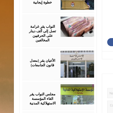
خطوة إيجابية
July
26,
2026
النواب يقر غرامة
تصل إلى ألف دينار
على الحرفيين
المخالفين
July
23,
2026
الأعيان يقر (معدل
قانون الجامعات)
July
21,
2026
مجلس النواب يقر
الغاء المؤسسة
الاستهلاكية المدنية