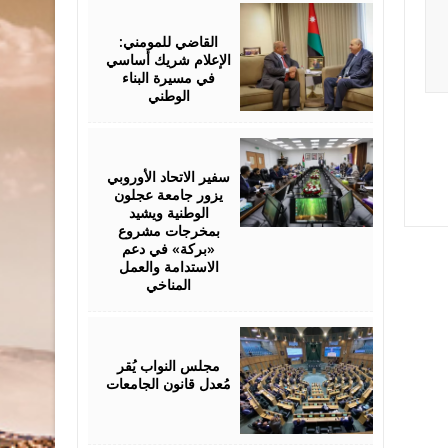
July
21,
2026
القاضي للمومني:
الإعلام شريك أساسي
في مسيرة البناء
الوطني
July
21,
2026
سفير الاتحاد الأوروبي
يزور جامعة عجلون
الوطنية ويشيد
بمخرجات مشروع
«بركة» في دعم
الاستدامة والعمل
المناخي
July
19,
2026
مجلس النواب يُقر
مُعدل قانون الجامعات