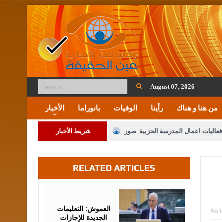
August 07, 2026
من هنا و هناك
رأينا
الوفيات
بانوراما
الأخبار
فعاليات اعمال المدرسة الحزبية..صور
شريط الأخبار
ة على المقدسات الإسلامية والمسيحية
RELATED ARTICLES
 مشروع تعديل قانون الملكية العقارية
الثالثة) إلى مراجعة منصة خدمة العلم
August
02,
2026
 فريحات.. مبارك ومزيدا من التوفيق
العموش: التعليمات
No 
الجديدة للإجازات