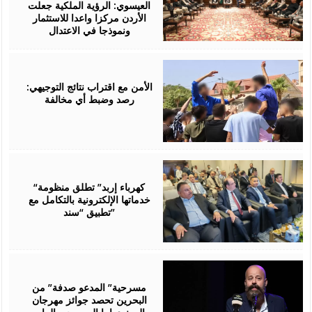
العيسوي: الرؤية الملكية جعلت
الأردن مركزا واعدا للاستثمار
ونموذجا في الاعتدال
August
06,
2026
الأمن مع اقتراب نتائج التوجيهي:
رصد وضبط أي مخالفة
August
06,
2026
“كهرباء إربد” تطلق منظومة
خدماتها الإلكترونية بالتكامل مع
تطبيق “سند”
August
06,
2026
مسرحية” المدعو صدفة” من
البحرين تحصد جوائز مهرجان