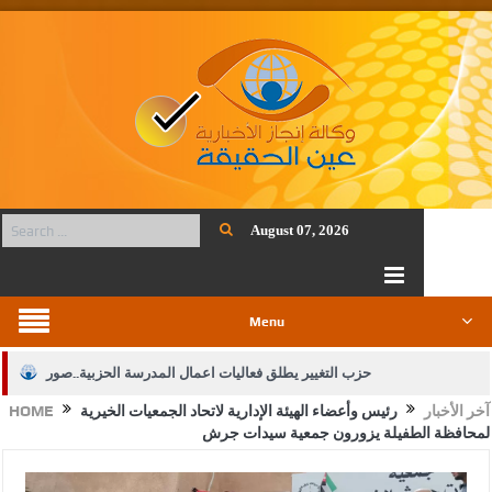
August 07, 2026
Menu
حزب التغيير يطلق فعاليات اعمال المدرسة الحزبية..صور
آخر الأخبار
رئيس وأعضاء الهيئة الإدارية لاتحاد الجمعيات الخيرية
HOME
الجيش يفتح باب التجنيد لحملة البكالوريوس في الحقوق والقانون
لمحافظة الطفيلة يزورون جمعية سيدات جرش
بيان اجتماع عمّان:دعم الوصاية الهاشمية التاريخية على المقدسات