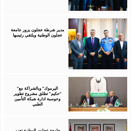
July
28,
2026
مدير شرطة عجلون يزور جامعة
عجلون الوطنية ويلتقي رئيسها
July
28,
2026
“اليرموك” وبالشراكة مع
“حكيم” تطلق مشروع تطوير
وحوسبة ادارة شبكة التأمين
الطبي
July
27,
2026
جامعة عجلون الوطنية تعزز