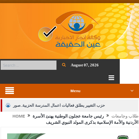
August 07, 2026
Menu
حزب التغيير يطلق فعاليات اعمال المدرسة الحزبية..صور
طلاب وجامعات
رئيس جامعة عجلون الوطنية يهنئ الأسرة
HOME
الجيش يفتح باب التجنيد لحملة البكالوريوس في الحقوق والقانون
الأردنية والأمة الإسلامية بذكرى المولد النبوي الشريف
بيان اجتماع عمّان:دعم الوصاية الهاشمية التاريخية على المقدسات