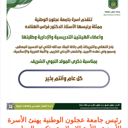
الإسلامية والمسيحية
الأمن يتلف 16 مليون حبة كبتاجون و1480 كغم مواد مخدرة
النواب يقر مشروع تعديل قانون الملكية العقارية
القاضي يلتقي رؤساء تحرير الصحف اليومية ويؤكد حرص مجلس النواب
على شراكة فاعلة مع الإعلام
دعوة المكلفين بخدمة العلم (الدفعة الثالثة) إلى مراجعة منصة خدمة
العلم
الملك يلتقي مجموعة من رفاق السلاح
الملك يتلقى اتصالا هاتفيا من العاهل البحريني
القاضي محمود أحمد فريحات.. مبارك ومزيدا من التوفيق
رئيس جامعة عجلون الوطنية يهنئ الأسرة