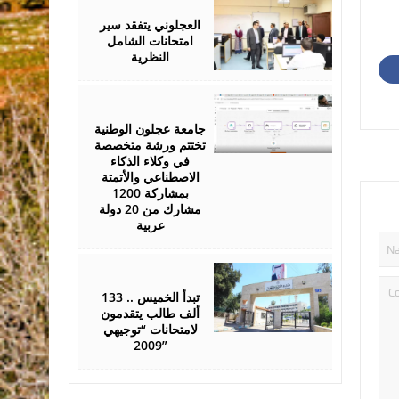
26,
2026
العجلوني يتفقد سير
امتحانات الشامل
النظرية
July
25,
2026
جامعة عجلون الوطنية
تختتم ورشة متخصصة
في وكلاء الذكاء
الاصطناعي والأتمتة
بمشاركة 1200
مشارك من 20 دولة
عربية
July
22,
2026
تبدأ الخميس .. 133
ألف طالب يتقدمون
لامتحانات “توجيهي
2009”