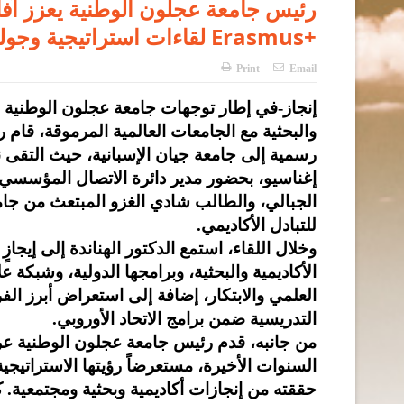
رئيس جامعة عجلون الوطنية يعزز آفاق
لقاءات استراتيجية وجولة أكاديمية ضمن برنامج Erasmus+
Print
Email
إنجاز-في إطار توجهات جامعة عجلون الوطنية ال
والبحثية مع الجامعات العالمية المرموقة، قام ر
رسمية إلى جامعة جيان الإسبانية، حيث التقى 
إغناسيو، بحضور مدير دائرة الاتصال المؤسسي 
للتبادل الأكاديمي.
وخلال اللقاء، استمع الدكتور الهناندة إلى إي
الأكاديمية والبحثية، وبرامجها الدولية، وشبكة عل
العلمي والابتكار، إضافة إلى استعراض أبرز الفر
التدريسية ضمن برامج الاتحاد الأوروبي.
من جانبه، قدم رئيس جامعة عجلون الوطنية عر
السنوات الأخيرة، مستعرضاً رؤيتها الاستراتيجية 
حققته من إنجازات أكاديمية وبحثية ومجتمعية.