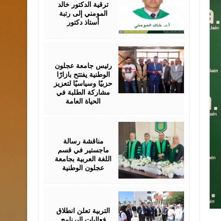
ترقية الدكتور خالد
المومني إلى رتبة
أستاذ دكتور
August
02,
2026
رئيس جامعة عجلون
الوطنية يفتتح بازارًا
حزبيًا وسياسيًا لتعزيز
مشاركة الطلبة في
الحياة العامة
August
01,
2026
مناقشة رسالة
ماجستير في قسم
اللغة العربية بجامعة
عجلون الوطنية
August
01,
2026
التربية تعلن انطلاق
فعاليات البرنامج