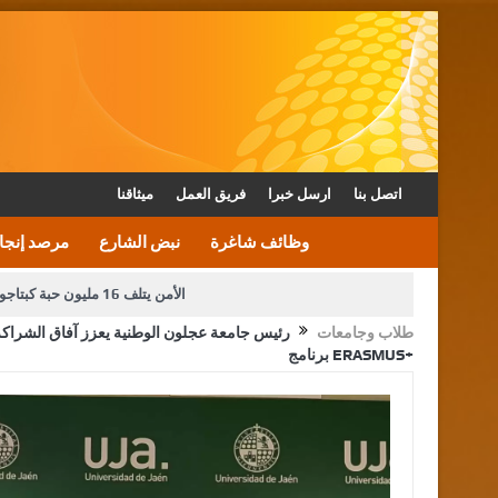
اتصل بنا
ارسل خبرا
فريق العمل
ميثاقنا
وظائف شاغرة
نبض الشارع
مرصد إنجا
الأمن يتلف 16 مليون حبة كبتاجون و1480 كغم مواد مخدرة
طلاب وجامعات
رئيس جامعة عجلون الوطنية يعزز آفاق الشراكة 
برنامج ERASMUS+
دعوة المكلفين بخدمة العلم (الدفعة الثالثة) إلى مراجعة م
القاضي محمود أحمد فريحات.. مبا