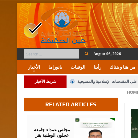
August 06, 2026
من هنا و هناك
رأينا
الوفيات
بانوراما
الأخبار
ة على المقدسات الإسلامية والمسيحية
شريط الأخبار
HOM
 مشروع تعديل قانون الملكية العقارية
RELATED ARTICLES
لنواب على شراكة فاعلة مع الإعلام
لملك يلتقي مجموعة من رفاق السلاح
August
05,
2026
فريحات.. مبارك وبكم تزهو المناصب
مجلس عمداء جامعة
عجلون الوطنية يقر