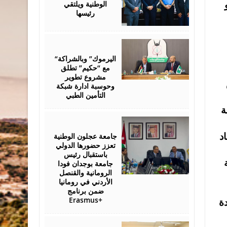
الوطنية ويلتقي
رئيسها
July
28,
2026
“اليرموك” وبالشراكة
مع “حكيم” تطلق
مشروع تطوير
وحوسبة ادارة شبكة
التأمين الطبي
ة
July
27,
2026
جامعة عجلون الوطنية
تفاد
تعزز حضورها الدولي
باستقبال رئيس
جامعة بوجدان فودا
الرومانية والقنصل
الأردني في رومانيا
ضمن برنامج
Erasmus+
آفاق جديدة
July