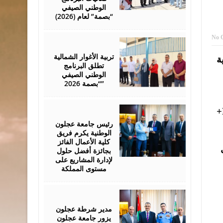
الوطني الصيفي
“بصمة” لعام (2026)
No 
August
01,
2026
تربية الأغوار الشمالية
ة
تطلق البرنامج
الوطني الصيفي
“بصمة 2026”
July
الجبالي، والطالب شادي الغزو المبتعث من جامعة عجلون الوطنية إلى جامعة جيان ضمن برنامج Erasmus+
29,
2026
رئيس جامعة عجلون
الوطنية يكرم فريق
كلية الأعمال الفائز
بجائزة أفضل حلول
لإدارة المشاريع على
مستوى المملكة
July
28,
2026
مدير شرطة عجلون
يزور جامعة عجلون