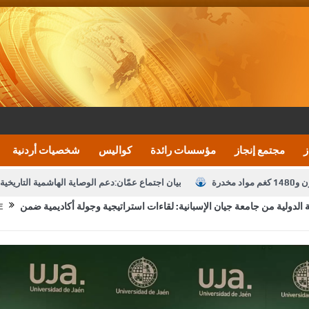
ز
مجتمع إنجاز
مؤسسات رائدة
كواليس
شخصيات أردنية
بيان اجتماع عمّان:دعم الوصاية الهاشمية التاريخي
الدولية من جامعة جيان الإسبانية: لقاءات استراتيجية وجولة أكاديمية ضمن
E
تشكيلات إدارية واسعة في الداخلية (اسماء)
النواب يقر
نصة خدمة العلم
القاضي يلتقي رؤساء تحرير الصحف اليومية ويؤكد حرص مجلس ا
رك ومزيدا من التوفيق
الملك يتلقى اتصالا هاتفيا من العاهل البحريني
ا
عارف بيك 