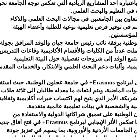
 باعتباره أحد المشاريع الريادية التي تعكس توجه الجامعة نحو
ة في التعليم والبحث العلمي.
 التعاون بين الجامعتين في مجالات البحث العلمي والذكاء
م في توفير فرص تعليمية نوعية للطلبة وأعضاء الهيئة
للمؤسستين.
طنية برفقة نائب رئيس جامعة جيان والوفد المرافق بجولة
ملت عدداً من الكليات والأقسام الأكاديمية وقاعات التدريس
ستمع الوفد إلى شروحات تفصيلية حول البيئة التعليمية
يمية، وآليات دعم البحث العلمي والابتكار، والخدمات المقدم
كما تم خلال اللقاء التأكيد على النجاح المتواصل لبرنامج Erasmus+ في جامعة عجلون الوطنية، حيث اس
وات الماضية، ويتم ابتعاث ما معدله طالبان الى ثلاثة طلاب
يكة، الأمر الذي يتيح لهم اكتساب خبرات أكاديمية وثقافية
مية والشخصية في بيئات تعليمية عالمية متقدمة.
الوطنية على تعميق شراكاتها الدولية والاستفادة من
التجارب العالمية الرائدة في التعليم العالي، كما تعكس الأثر الإيجابي لبرنامج Erasmus+ في فتح 
 الجامعات الأردنية والأوروبية، بما يسهم في تعزيز جودة