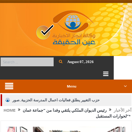
August 07, 2026
Menu
حزب التغيير يطلق فعاليات اعمال المدرسة الحزبية..صور
آخر الأخبار
رئيس الديوان الملكي يلتقي وفدا من “جماعة عمان
HOME
الجيش يفتح باب التجنيد لحملة البكالوريوس في الحقوق والقانون
لحوارات المستقبل”*
بيان اجتماع عمّان:دعم الوصاية الهاشمية التاريخية على المقدسات