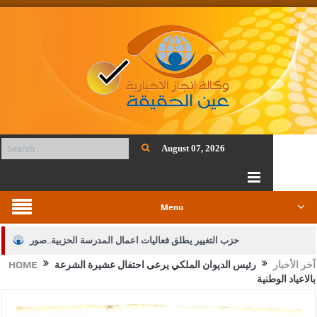
August 07, 2026
Menu
حزب التغيير يطلق فعاليات اعمال المدرسة الحزبية..صور
آخر الأخبار
رئيس الديوان الملكي يرعى احتفال عشيرة الشرعة
HOME
الجيش يفتح باب التجنيد لحملة البكالوريوس في الحقوق والقانون
بالاعياد الوطنية
بيان اجتماع عمّان:دعم الوصاية الهاشمية التاريخية على المقدسات