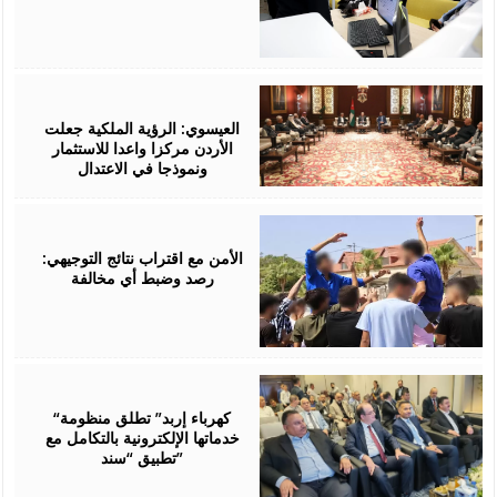
August
06,
2026
العيسوي: الرؤية الملكية جعلت
الأردن مركزا واعدا للاستثمار
ونموذجا في الاعتدال
August
06,
2026
الأمن مع اقتراب نتائج التوجيهي:
رصد وضبط أي مخالفة
August
06,
2026
“كهرباء إربد” تطلق منظومة
خدماتها الإلكترونية بالتكامل مع
تطبيق “سند”