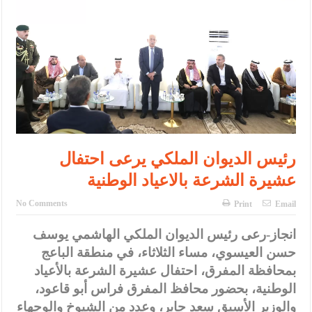
الإسلامية والمسيحية
الأمن يتلف 16 مليون حبة كبتاجون و1480 كغم مواد مخدرة
النواب يقر مشروع تعديل قانون الملكية العقارية
القاضي يلتقي رؤساء تحرير الصحف اليومية ويؤكد حرص مجلس النواب
على شراكة فاعلة مع الإعلام
دعوة المكلفين بخدمة العلم (الدفعة الثالثة) إلى مراجعة منصة خدمة
رئيس الديوان الملكي يرعى احتفال
العلم
عشيرة الشرعة بالاعياد الوطنية
الملك يلتقي مجموعة من رفاق السلاح
No Comments
Print
Email
الملك يتلقى اتصالا هاتفيا من العاهل البحريني
انجاز-رعى رئيس الديوان الملكي الهاشمي يوسف
القاضي محمود أحمد فريحات.. مبارك ومزيدا من التوفيق
حسن العيسوي، مساء الثلاثاء، في منطقة الباعج
بمحافظة المفرق، احتفال عشيرة الشرعة بالأعياد
الوطنية، بحضور محافظ المفرق فراس أبو قاعود،
والوزير الأسبق سعد جابر، وعدد من الشيوخ والوجهاء