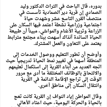
بدوره، قال الباحث في التراث الدكتور وليد
الصمادي إن قرية دير الصمادية تأسست في
منتصف القرن التاسع عشر وشهدت حياة
اجتماعية وزراعية نشطة اعتمد فيها السكان على
الزراعة وتربية الأغنام والمواشي، مبيناً أن طبيعة
الحياة السائدة آنذاك أسهمت ببناء مجتمع مترابط
يعتمد على التعاون والعمل المشترك.
وأوضح أن تطور التعليم ووصول الخدمات إلى
المنطقة أسهما في تغيير نمط الحياة تدريجياً حيث
اتجه العديد من أبناء القرية إلى استكمال تعليمهم
والالتحاق بالوظائف المختلفة ما أدى مع مرور
الوقت إلى تراجع الإقامة الدائمة في القرية
وانتقال السكان إلى مناطق أخرى.
وقال المواطن إياد النواف إن القرية كانت تعج
بالحياة والحركة اليومية، حيث اعتاد الأهالي