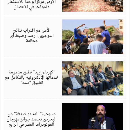
الأردن مركزا واعدا للاستثمار
ونموذجا في الاعتدال
أ
6
الأمن مع اقتراب نتائج
التوجيهي: رصد وضبط أي
مخالفة
أ
6
“كهرباء إربد” تطلق منظومة
خدماتها الإلكترونية بالتكامل مع
تطبيق “سند”
أ
6
مسرحية” المدعو صدفة” من
البحرين تحصد جوائز مهرجان
المونودراما المسرحي الرابع