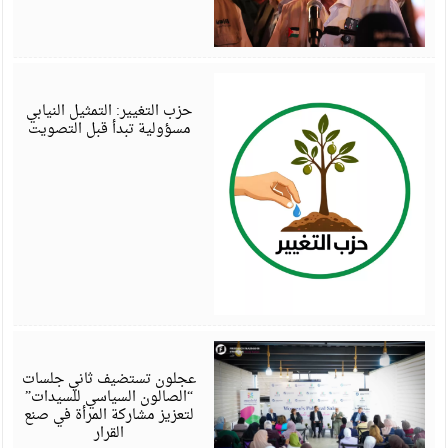
أ
6
حزب التغيير: التمثيل النيابي
مسؤولية تبدأ قبل التصويت
أ
6
عجلون تستضيف ثاني جلسات
“الصالون السياسي للسيدات”
لتعزيز مشاركة المرأة في صنع
القرار