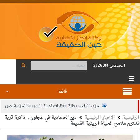
أغسطس 08, 2026
قائمة
حزب التغيير يطلق فعاليات اعمال المدرسة الحزبية..صور
الرئيسية
الاخبار الرئيسية
دير الصمادية في عجلون .. ذاكرة قرية
الجيش يفتح باب التجنيد لحملة البكالوريوس في الحقوق والقانون
تختزن ملامح الحياة الريفية القديمة
بيان اجتماع عمّان:دعم الوصاية الهاشمية التاريخية على المقدسات