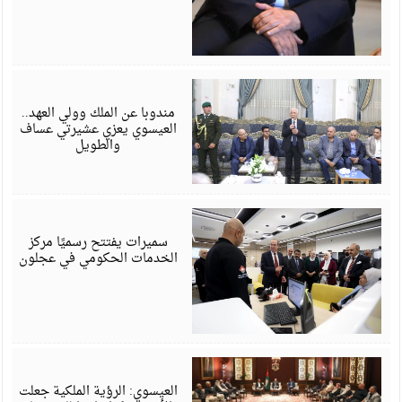
أ
6
مندوبا عن الملك وولي العهد..
العيسوي يعزي عشيرتي عساف
والطويل
أ
6
سميرات يفتتح رسميًا مركز
الخدمات الحكومي في عجلون
أ
6
العيسوي: الرؤية الملكية جعلت