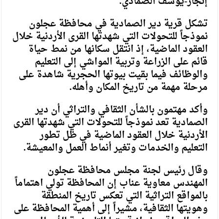
إنجاز-يوسف الصمادي.
تشكل قرية دير الصمادية في محافظة عجلون
نموذجاً للتحولات التي شهدتها القرى الأردنية خلال
العقود الماضية، إذ انتقل سكانها من نمط حياة
قائم على الزراعة وتربية المواشي إلى التعليم
والوظائف فيما بقيت بيوتها الحجرية شاهدة على
مرحلة مهمة من تاريخ المكان وأهله.
وأكد مهتمون بالشأن الثقافي والتراثي أن دير
الصمادية تعد نموذجاً للتحولات التي شهدتها القرى
الأردنية خلال العقود الماضية في ظل تطور
التعليم والخدمات وتغير أنماط العمل والمعيشة.
وقال رئيس لجنة مجلس محافظة عجلون
المهندس معاوية عناب إن المحافظة تولي اهتماماً
بالمواقع التراثية التي تعكس تاريخ المنطقة
وهويتها الثقافية، مشيراً إلى أهمية المحافظة على