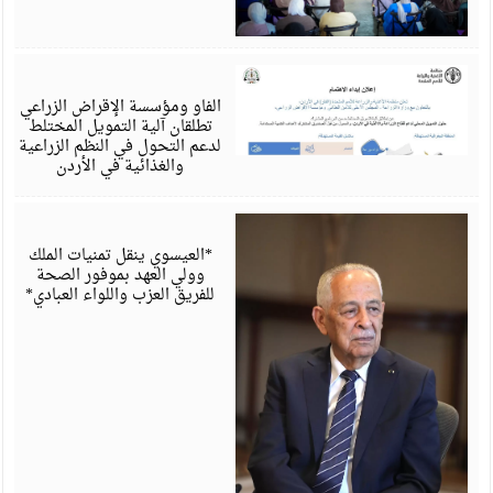
أ
6
الفاو ومؤسسة الإقراض الزراعي
تطلقان آلية التمويل المختلط
لدعم التحول في النظم الزراعية
والغذائية في الأردن
أ
6
*العيسوي ينقل تمنيات الملك
وولي العهد بموفور الصحة
للفريق العزب واللواء العبادي*