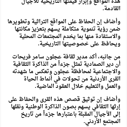
هذه المواقع وإبراز قيمتها التاريخية للأجيال
القادمة.
وأضاف إن الحفاظ على المواقع التراثية وتطويرها
ضمن رؤية تنموية متكاملة يسهم بتعزيز مكانتها
والاستفادة منها بما يخدم المجتمعات المحلية
ويحافظ على خصوصيتها التاريخية.
من جانبه، أكد مدير ثقافة عجلون سامر فريحات
أن دير الصمادية تمثل جزءاً من الذاكرة الثقافية
والاجتماعية لمحافظة عجلون وتعكس ما شهدته
القرى الأردنية من تحولات في أنماط الحياة
والعمل والتعليم خلال العقود الماضية.
وأضاف إن توثيق قصص هذه القرى والحفاظ على
إرثها الثقافي يسهم بصون الذاكرة الوطنية ونقلها
إلى الأجيال المقبلة باعتبارها جزءاً من تاريخ
المجتمع الأردني.