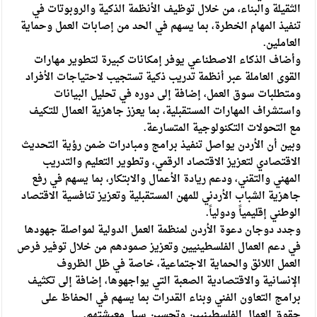
الثقيلة والبناء، من خلال توظيف الأنظمة الذكية والروبوتات في
تنفيذ المهام الخطرة، بما يسهم في الحد من إصابات العمل وحماية
العاملين.
وأضاف الذكاء الاصطناعي يوفر إمكانات كبيرة لتطوير مهارات
القوى العاملة عبر أنظمة تدريب ذكية تستجيب لاحتياجات الأفراد
ومتطلبات سوق العمل، إضافة إلى دوره في تحليل البيانات
واستشراف المهارات المستقبلية، بما يعزز جاهزية العمال للتكيف
مع التحولات التكنولوجية المتسارعة.
وبين أن الأردن يواصل تنفيذ برامج ومبادرات ضمن رؤية التحديث
الاقتصادي لتعزيز الاقتصاد الرقمي، وتطوير التعليم والتدريب
المهني والتقني، ودعم ريادة الأعمال والابتكار، بما يسهم في رفع
جاهزية الشباب الأردني للمهن المستقبلية وتعزيز تنافسية الاقتصاد
الوطني إقليمياً ودولياً.
وجدد دوجان دعوة الأردن لمنظمة العمل الدولية لمواصلة جهودها
في دعم العمال الفلسطينيين وتعزيز صمودهم من خلال توفير فرص
العمل اللائق والحماية الاجتماعية، خاصة في ظل الظروف
الإنسانية والاقتصادية الصعبة التي يواجهوها، إضافة إلى تكثيف
برامج التعاون الفني وبناء القدرات بما يسهم في الحفاظ على
حقوق العمال الفلسطينيين وتحسين سبل معيشتهم.