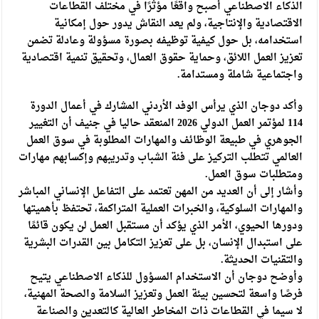
الذكاء الاصطناعي أصبح واقعًا مؤثرًا في مختلف القطاعات
الاقتصادية والإنتاجية، ولم يعد النقاش يدور حول إمكانية
استخدامه، بل حول كيفية توظيفه بصورة مسؤولة وعادلة تضمن
تعزيز العمل اللائق، وحماية حقوق العمال، وتحقيق تنمية اقتصادية
واجتماعية شاملة ومستدامة.
وأكد دوجان الذي يرأس الوفد الأردني المشارك في أعمال الدورة
114 لمؤتمر العمل الدولي 2026 المنعقد حاليا في جنيف أن التغيير
الجوهري في طبيعة الوظائف والمهارات المطلوبة في سوق العمل
العالمي تتطلب التركيز على فئة الشباب وتدريبهم وإكسابهم مهارات
ومتطلبات سوق العمل.
وأشار إلى أن العديد من المهن تعتمد على التفاعل الإنساني المباشر
والمهارات السلوكية، والخبرات العملية المتراكمة، تحتفظ بأهميتها
ودورها الحيوي، الأمر الذي يؤكد أن مستقبل العمل لن يكون قائمًا
على استبدال الإنسان، بل على تعزيز التكامل بين القدرات البشرية
والتقنيات الحديثة.
وأوضح دوجان أن الاستخدام المسؤول للذكاء الاصطناعي يتيح
فرصًا واسعة لتحسين بيئة العمل وتعزيز السلامة والصحة المهنية،
لا سيما في القطاعات ذات المخاطر العالية كالتعدين والصناعة