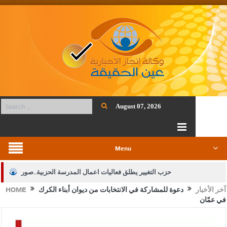
August 07, 2026
Menu
حزب التغيير يطلق فعاليات اعمال المدرسة الحزبية..صور
آخر الأخبار
دعوة للمشاركة في الانتخابات من ديوان أبناء الكرك
HOME
الجيش يفتح باب التجنيد لحملة البكالوريوس في الحقوق والقانون
في عمّان
بيان اجتماع عمّان:دعم الوصاية الهاشمية التاريخية على المقدسات