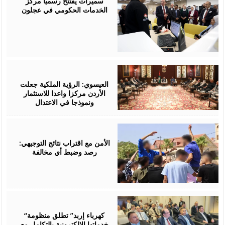
سميرات يفتتح رسميًا مركز
الخدمات الحكومي في عجلون
August
06,
2026
العيسوي: الرؤية الملكية جعلت
الأردن مركزا واعدا للاستثمار
ونموذجا في الاعتدال
August
06,
2026
الأمن مع اقتراب نتائج التوجيهي:
رصد وضبط أي مخالفة
August
06,
2026
“كهرباء إربد” تطلق منظومة
خدماتها الإلكترونية بالتكامل مع