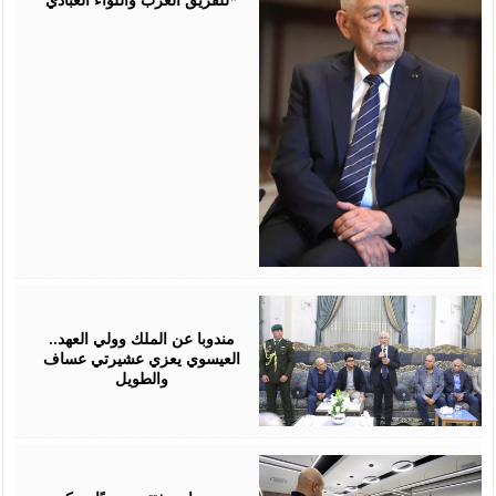
August
06,
2026
مندوبا عن الملك وولي العهد..
العيسوي يعزي عشيرتي عساف
والطويل
August
06,
2026