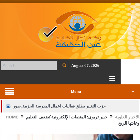
August 07, 2026
Menu
حزب التغيير يطلق فعاليات اعمال المدرسة الحزبية..صور
الاخبار العلوية
خبير تربوي: المنصات الإلكترونية تُضعف التعليم
HOME
الجيش يفتح باب التجنيد لحملة البكالوريوس في الحقوق والقانون
وغايتها الربح
بيان اجتماع عمّان:دعم الوصاية الهاشمية التاريخية على المقدسات