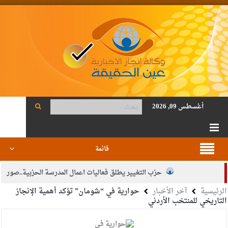
أغسطس 09, 2026
قائمة
حزب التغيير يطلق فعاليات اعمال المدرسة الحزبية..صور
الرئيسية
آخر الأخبار
حوارية في “شومان” تؤكد أهمية الإنجاز
الجيش يفتح باب التجنيد لحملة البكالوريوس في الحقوق والقانون
التاريخي للمنتخب الأردني
بيان اجتماع عمّان:دعم الوصاية الهاشمية التاريخية على المقدسات