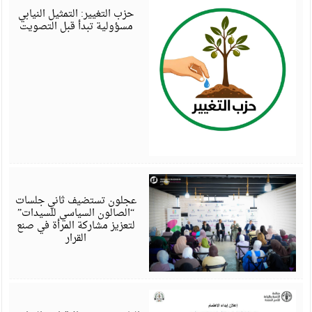
6
حزب التغيير: التمثيل النيابي
مسؤولية تبدأ قبل التصويت
أ
6
عجلون تستضيف ثاني جلسات
“الصالون السياسي للسيدات”
لتعزيز مشاركة المرأة في صنع
القرار
أ
6