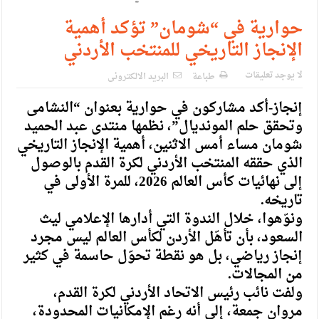
الإسلامية والمسيحية
حوارية في “شومان” تؤكد أهمية
الأمن يتلف 16 مليون حبة كبتاجون و1480 كغم مواد مخدرة
الإنجاز التاريخي للمنتخب الأردني
النواب يقر مشروع تعديل قانون الملكية العقارية
لا يوجد تعليقات
طباعة
البريد الالكترونى
القاضي يلتقي رؤساء تحرير الصحف اليومية ويؤكد حرص مجلس
إنجاز-أكد مشاركون في حوارية بعنوان “النشامى
النواب على شراكة فاعلة مع الإعلام
وتحقق حلم المونديال”، نظمها منتدى عبد الحميد
دعوة المكلفين بخدمة العلم (الدفعة الثالثة) إلى مراجعة منصة خدمة
شومان مساء أمس الاثنين، أهمية الإنجاز التاريخي
الذي حققه المنتخب الأردني لكرة القدم بالوصول
العلم
إلى نهائيات كأس العالم 2026، للمرة الأولى في
الملك يلتقي مجموعة من رفاق السلاح
تاريخه.
ونوّهوا، خلال الندوة التي أدارها الإعلامي ليث
الملك يتلقى اتصالا هاتفيا من العاهل البحريني
السعود، بأن تأهّل الأردن لكأس العالم ليس مجرد
القاضي محمود أحمد فريحات.. مبارك ومزيدا من التوفيق
إنجاز رياضي، بل هو نقطة تحوّل حاسمة في كثير
من المجالات.
ولفت نائب رئيس الاتحاد الأردني لكرة القدم،
مروان جمعة، إلى أنه رغم الإمكانيات المحدودة،