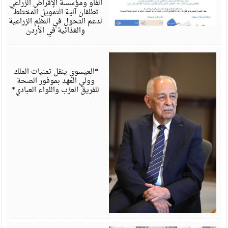
الفاو ومؤسسة الإقراض الزراعي
تطلقان آلية التمويل المختلط
لدعم التحول في النظم الزراعية
والغذائية في الأردن
أ
6
*العيسوي ينقل تمنيات الملك
وولي العهد بموفور الصحة
للفريق العزب واللواء العبادي*