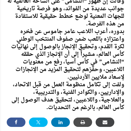
وقالت إن ظهور “النشامى” على الساحة العالمية له
جوانب عديدة من الفوائد، وهو فرصة تاريخية
للجهات المعنية لوضع خطط حقيقية للاستفادة
من هذه الفرصة.
بدوره، أعرب اللاعب عامر جاموس عن فخره
واعتزازه باللعب ضمن صفوف المنتخب الوطني
لكرة القدم، وتحقيق الإنجاز بالوصول إلى نهائيات
كأس العالم، مشيراً إلى أن الإنجاز الذي حققه
“النشامى” في كأس آسيا، رفع من معنويات
اللاعبين، وحفّزهم لتحقيق المزيد من الإنجازات
لإسعاد ملايين الأردنيين.
ولفت إلى تكامل منظومة العمل من قبل الاتحاد،
والإداريين، والكوادر الفنية، والتدريبية،
والعلاجية، واللاعبين، لتحقيق هدف الوصول إلى
كأس العالم، بالرغم من التحديات.