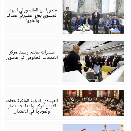
أ
6
مندوبا عن الملك وولي العهد..
العيسوي يعزي عشيرتي عساف
والطويل
أ
6
سميرات يفتتح رسميًا مركز
الخدمات الحكومي في عجلون
أ
6
العيسوي: الرؤية الملكية جعلت
الأردن مركزا واعدا للاستثمار
ونموذجا في الاعتدال
أ