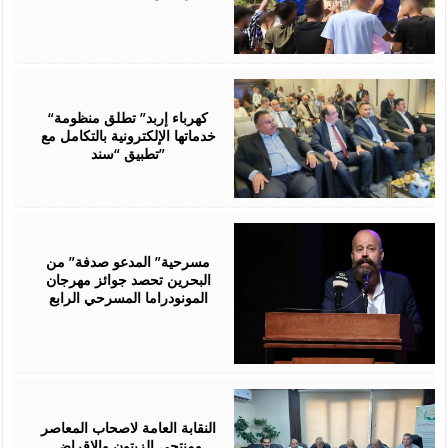
August
06,
2026
“كهرباء إربد” تطلق منظومة
خدماتها الإلكترونية بالتكامل مع
تطبيق “سند”
August
06,
2026
مسرحية” المدعو صدفة” من
البحرين تحصد جوائز مهرجان
المونودراما المسرحي الرابع
August
05,
2026
النقابة العامة لاصحاب المعاصر
ومنتجي الزيتون والاقراض