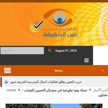
August 07, 2026
Menu
حزب التغيير يطلق فعاليات اعمال المدرسة الحزبية..صور
آخر الأخبار
حملة بيئية تطوعية في معسكر الحسين للشباب /
HOME
الجيش يفتح باب التجنيد لحملة البكالوريوس في الحقوق والقانون
عجلون
بيان اجتماع عمّان:دعم الوصاية الهاشمية التاريخية على المقدسات