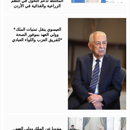
المختلط لدعم التحول في النظم
الزراعية والغذائية في الأردن
August
06,
2026
*العيسوي ينقل تمنيات الملك
وولي العهد بموفور الصحة
للفريق العزب واللواء العبادي*
August
06,
2026
مندوبا عن الملك وولي العهد..