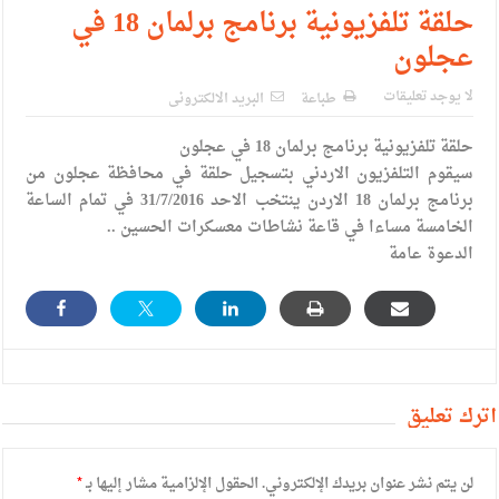
الإسلامية والمسيحية
حلقة تلفزيونية برنامج برلمان 18 في
عجلون
الأمن يتلف 16 مليون حبة كبتاجون و1480 كغم مواد مخدرة
النواب يقر مشروع تعديل قانون الملكية العقارية
لا يوجد تعليقات
طباعة
البريد الالكترونى
القاضي يلتقي رؤساء تحرير الصحف اليومية ويؤكد حرص مجلس
حلقة تلفزيونية برنامج برلمان 18 في عجلون
سيقوم التلفزيون الاردني بتسجيل حلقة في محافظة عجلون من
النواب على شراكة فاعلة مع الإعلام
برنامج برلمان 18 الاردن ينتخب الاحد 31/7/2016 في تمام الساعة
دعوة المكلفين بخدمة العلم (الدفعة الثالثة) إلى مراجعة منصة خدمة
الخامسة مساءا في قاعة نشاطات معسكرات الحسين ..
الدعوة عامة
العلم
الملك يلتقي مجموعة من رفاق السلاح
الملك يتلقى اتصالا هاتفيا من العاهل البحريني
القاضي محمود أحمد فريحات.. مبارك ومزيدا من التوفيق
أترك تعليق
لن يتم نشر عنوان بريدك الإلكتروني.
الحقول الإلزامية مشار إليها بـ
*