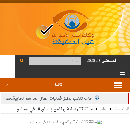
أغسطس 08, 2026
قائمة
حزب التغيير يطلق فعاليات اعمال المدرسة الحزبية..صور
الرئيسية
عام
حلقة تلفزيونية برنامج برلمان 18 في عجلون
الجيش يفتح باب التجنيد لحملة البكالوريوس في الحقوق والقانون
بيان اجتماع عمّان:دعم الوصاية الهاشمية التاريخية على المقدسات