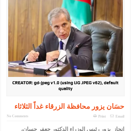
الأمن يتلف 16 مليون حبة كبتاجون و1480 كغم مواد مخدرة
النواب يقر مشروع تعديل قانون الملكية العقارية
القاضي يلتقي رؤساء تحرير الصحف اليومية ويؤكد حرص مجلس النواب
على شراكة فاعلة مع الإعلام
دعوة المكلفين بخدمة العلم (الدفعة الثالثة) إلى مراجعة منصة خدمة
العلم
الملك يلتقي مجموعة من رفاق السلاح
الملك يتلقى اتصالا هاتفيا من العاهل البحريني
CREATOR: gd-jpeg v1.0 (using IJG JPEG v62), default
quality
القاضي محمود أحمد فريحات.. مبارك ومزيدا من التوفيق
عارف بيك فريحات.. مبارك وبكم تزهو المناصب
حسَان يزور محافظة الزرقاء غداً الثلاثاء
No Comments
Print
Email
إنجاز_يزور رئيس الوزراء الدكتور جعفر حسان،