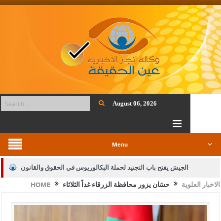
August 06, 2026
Menu
الجيش يفتح باب التجنيد لحملة البكالوريوس في الحقوق والقانون
الاخبار العلوية
حسَان يزور محافظة الزرقاء غداً الثلاثاء
HOME
بيان اجتماع عمّان:دعم الوصاية الهاشمية التاريخية على المقدسات
الإسلامية والمسيحية