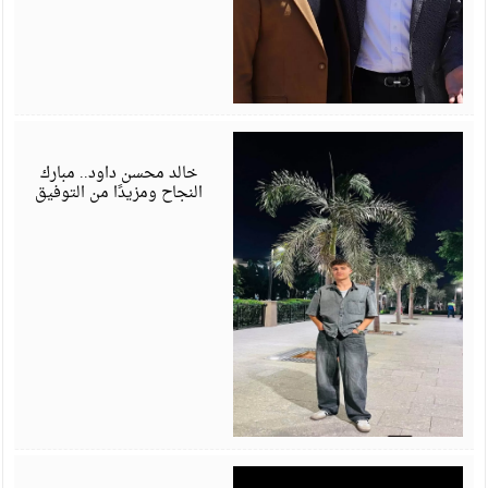
ي
6
خالد محسن داود.. مبارك
النجاح ومزيدًا من التوفيق
ي