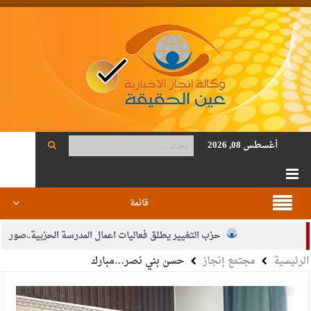
أغسطس 08, 2026
قائمة
حزب التغيير يطلق فعاليات اعمال المدرسة الحزبية..صور
الرئيسية
مجتمع إنجاز
حسن بني نصر…مبارك
الجيش يفتح باب التجنيد لحملة البكالوريوس في الحقوق والقانون
بيان اجتماع عمّان:دعم الوصاية الهاشمية التاريخية على المقدسات