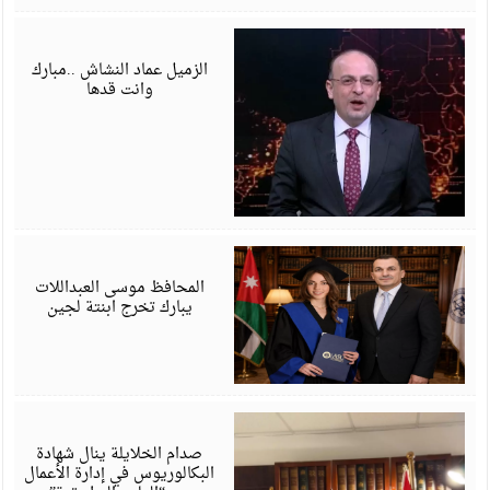
ي
6
الزميل عماد النشاش ..مبارك
وانت قدها
ي
6
المحافظ موسى العبداللات
يبارك تخرج ابنتة لجين
ي
6
صدام الخلايلة ينال شهادة
البكالوريوس في إدارة الأعمال