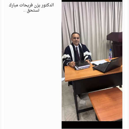
6
الدكتور يزن فريحات مبارك
تستحق ..