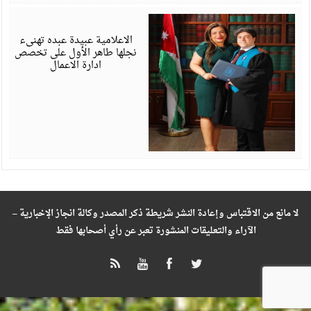
ي
6
الاعلامية عبيدة عبده تهنىء
نجلها طاهر الأول على تخصص
ادارة الاعمال
لا مانع من الاقتباس وإعادة النشر شريطة ذكر المصدر وكالة انجاز الإخبارية –
الآراء والتعليقات المنشورة تعبر عن رأي أصحابها فقط