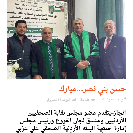
الإسلامية والمسيحية
الأمن يتلف 16 مليون حبة كبتاجون و1480 كغم مواد مخدرة
النواب يقر مشروع تعديل قانون الملكية العقارية
القاضي يلتقي رؤساء تحرير الصحف اليومية ويؤكد حرص مجلس
النواب على شراكة فاعلة مع الإعلام
دعوة المكلفين بخدمة العلم (الدفعة الثالثة) إلى مراجعة منصة خدمة
العلم
الملك يلتقي مجموعة من رفاق السلاح
حسن بني نصر…مبارك
الملك يتلقى اتصالا هاتفيا من العاهل البحريني
لا يوجد تعليقات
طباعة
البريد الالكترونى
القاضي محمود أحمد فريحات.. مبارك ومزيدا من التوفيق
إنجاز-يتقدم عضو مجلس نقابة الصحفيين
الأردنيين ومنسق لجان الفروع ورئيس مجلس
إدارة جمعية البيئة الأردنية الصحفي علي عزبي