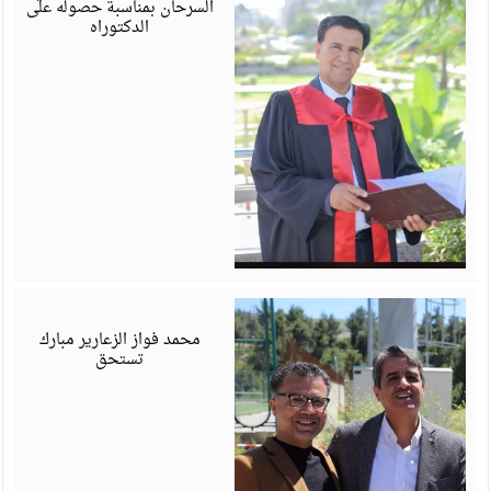
السرحان بمناسبة حصوله على
الدكتوراه
أ
6
محمد فواز الزعارير مبارك
تستحق