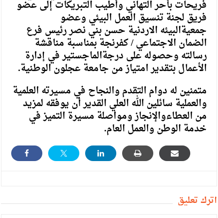
فريحات بأحر التهاني وأطيب التبريكات إلى عضو
فريق
لجنة
تنسيق
العمل
البيئي
وعضو
جمعية
البيئه
الاردنية حسن بني نصر رئيس
فرع
الضمان
الاجتماعي
/
كفرنجة
بمناسبة
مناقشة
رسالته
وحصوله
على
درجة
الماجستير
في
إدارة
الأعمال
بتقدير
امتياز
من
جامعة
عجلون
الوطنية
.
متمنين
له
دوام
التقدم
والنجاح
في
مسيرته
العلمية
والعملية
سائلين
الله
العلي
القدير
أن
يوفقه
لمزيد
من
العطاء
والإنجاز
ومواصلة
مسيرة
التميز
في
خدمة
الوطن
والعمل
العام
.
أترك تعليق