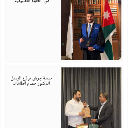
من “العلوم التطبيقية”
ي
6
صحة جرش تودّع الزميل
الدكتور حسام الطاهات