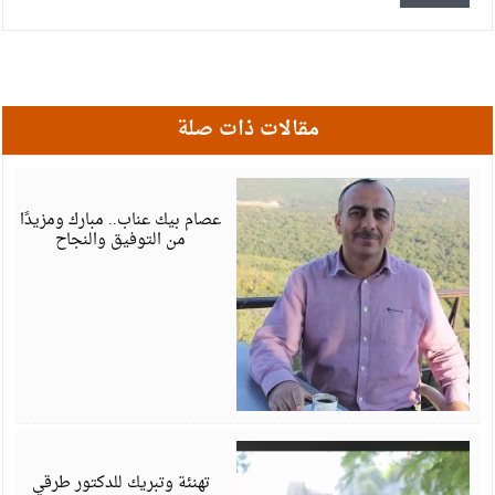
مقالات ذات صلة
أ
6
عصام بيك عناب.. مبارك ومزيدًا
من التوفيق والنجاح
أ
6
تهنئة وتبريك للدكتور طرقي