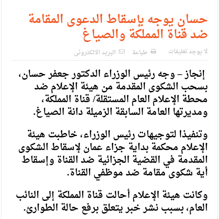
الإسلامية والمسيحية
حسان يوجه بإسقاط الدعوى المقامة
الأمن يتلف 16 مليون حبة كبتاجون و1480 كغم مواد مخدرة
ضد قناة المملكة والصياغ
النواب يقر مشروع تعديل قانون الملكية العقارية
لا يوجد تعليقات
طباعة
البريد الالكترونى
القاضي يلتقي رؤساء تحرير الصحف اليومية ويؤكد حرص مجلس
إنجاز – وجه رئيس الوزراء الدكتور جعفر حسان،
النواب على شراكة فاعلة مع الإعلام
بسحب الشكوى المقدمة من هيئة الإعلام ضد
دعوة المكلفين بخدمة العلم (الدفعة الثالثة) إلى مراجعة منصة خدمة
محطة الإعلام العام المستقلة/ قناة المملكة،
ومديرتها العامة السابقة الزميلة دانة الصياغ.
العلم
وتنفيذا لتوجيهات رئيس الوزراء، خاطبت هيئة
الملك يلتقي مجموعة من رفاق السلاح
الإعلام محكمة بداية جزاء عمان لإسقاط الشكوى
الملك يتلقى اتصالا هاتفيا من العاهل البحريني
المقدمة في القضية الجزائية ضد القناة وإسقاط
القاضي محمود أحمد فريحات.. مبارك ومزيدا من التوفيق
أية شكوى مقامة ضد موظفي القناة.
وكانت هيئة الإعلام أحالت قناة المملكة إلى النائب
العام، بسبب نشر خبر يتعلق برفع حالة الطوارئ.