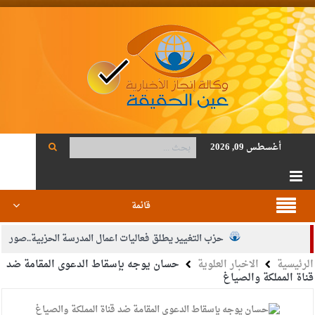
أغسطس 09, 2026
قائمة
حزب التغيير يطلق فعاليات اعمال المدرسة الحزبية..صور
الرئيسية
الاخبار العلوية
حسان يوجه بإسقاط الدعوى المقامة ضد
الجيش يفتح باب التجنيد لحملة البكالوريوس في الحقوق والقانون
قناة المملكة والصياغ
بيان اجتماع عمّان:دعم الوصاية الهاشمية التاريخية على المقدسات