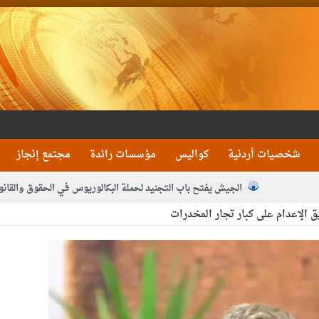
شخصيات أردنية
كواليس
مؤسسات رائدة
مجتمع إنجاز
الجيش يفتح باب التجنيد لحملة البكالوريوس في الحقوق والقانو
 الإعدام على كبار تجار المخدرات
جون و1480 كغم مواد مخدرة
بيان اجتماع عمّان:دع
 يلتقي رؤساء تحرير الصحف اليومية ويؤكد حرص مجلس النواب على شراكة فاعلة م
فيا من العاهل البحريني
الملك يلتقي مجموعة من رفاق السلاح
دعوة ال