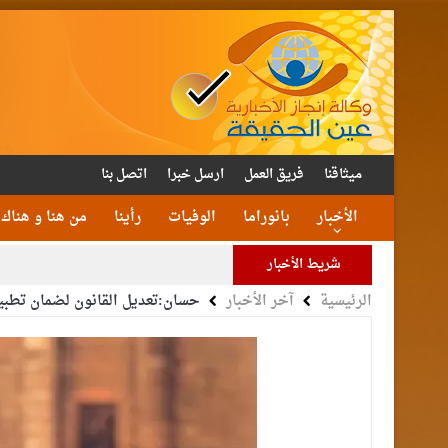
ميثاقنا
فريق العمل
ارسل خبرا
اتصل بنا
الأخبار
بانوراما
الوفيات
رأينا
من هنا و هناك
شريط الأخبار
الرئيسية
آخر الأخبار
حسان:تعديل القانون لضمان تطبيق
الأمن يتلف 16 مليون حبة كبتا
القاضي
الملك يتلقى اتصالا هات