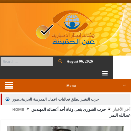
August 06, 2026
Menu
حزب التغيير يطلق فعاليات اعمال المدرسة الحزبية..صور
آخر الأخبار
حزب الشورى ينعى وفاة أحد أعضائه المهندس
HOME
الجيش يفتح باب التجنيد لحملة البكالوريوس في الحقوق والقانون
عبدالله النمر
بيان اجتماع عمّان:دعم الوصاية الهاشمية التاريخية على المقدسات