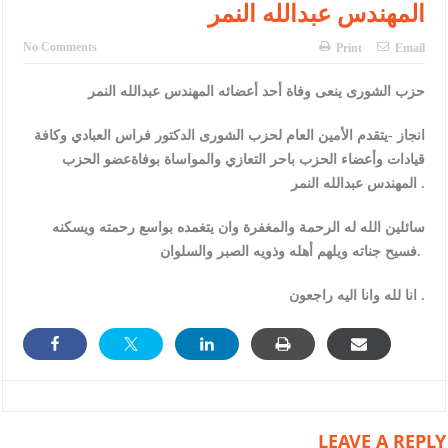
المهندس عبدالله النمر
No Comments
Print
Email
حزب الشورى ينعى وفاة أحد أعضائه المهندس عبدالله النمر
انجاز -يتقدم الأمين العام لحزب الشورى الدكتور فراس العبادي وكافة
قيادات وأعضاء الحزب باحر التعازي والمواساة بوفاةعضو الحزب
المهندس عبدالله النمر .
سائلين الله له الرحمة والمغفرة وان يتغمده بواسع رحمته ويسكنه
فسيح جناته ويلهم أهله وذويه الصبر والسلوان.
انا لله وانا اليه راجعون .
LEAVE A REPLY