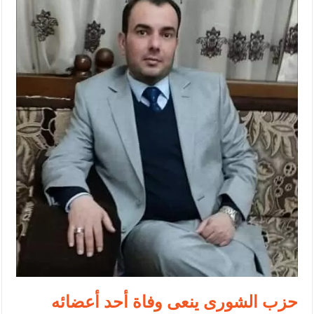
الإسلامية والمسيحية
الأمن يتلف 16 مليون حبة كبتاجون و1480 كغم مواد مخدرة
النواب يقر مشروع تعديل قانون الملكية العقارية
القاضي يلتقي رؤساء تحرير الصحف اليومية ويؤكد حرص مجلس النواب
على شراكة فاعلة مع الإعلام
دعوة المكلفين بخدمة العلم (الدفعة الثالثة) إلى مراجعة منصة خدمة
العلم
الملك يلتقي مجموعة من رفاق السلاح
الملك يتلقى اتصالا هاتفيا من العاهل البحريني
القاضي محمود أحمد فريحات.. مبارك ومزيدا من التوفيق
حزب الشورى ينعى وفاة أحد أعضائه