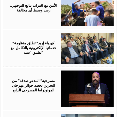
2026
الأمن مع اقتراب نتائج التوجيهي:
رصد وضبط أي مخالفة
August
06,
2026
“كهرباء إربد” تطلق منظومة
خدماتها الإلكترونية بالتكامل مع
تطبيق “سند”
August
06,
2026
مسرحية” المدعو صدفة” من
البحرين تحصد جوائز مهرجان
المونودراما المسرحي الرابع
August