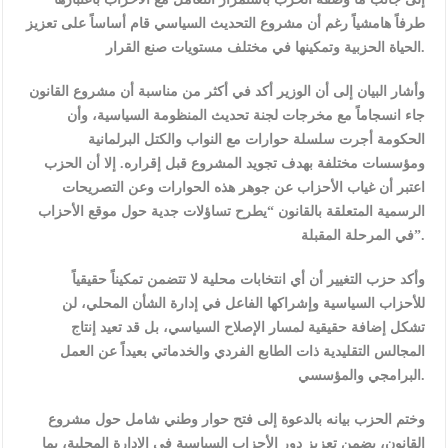
طرفاً هامشياً رغم أن مشروع التحديث السياسي قام أساساً على تعزيز
الحياة الحزبية وتمكينها في مختلف مستويات صنع القرار.
وأشار البيان إلى أن الوزير أكد في أكثر من مناسبة أن مشروع القانون
جاء انسجاماً مع مخرجات لجنة تحديث المنظومة السياسية، وأن
الحكومة أجرت سلسلة حوارات مع النواب والكتل البرلمانية
ومؤسسات مختلفة بهدف تجويد المشروع قبل إقراره. إلا أن الحزب
اعتبر أن غياب الأحزاب عن جوهر هذه الحوارات وعن التصريحات
الرسمية المتعلقة بالقانون “يطرح تساؤلات جدية حول موقع الأحزاب
في المرحلة المقبلة”.
وأكد حزب التغيير أن أي انتخابات محلية لا تتضمن تمكيناً حقيقياً
للأحزاب السياسية وإشراكها الفاعل في إدارة الشأن المحلي، لن
تشكل إضافة حقيقية لمسار الإصلاح السياسي، بل قد تعيد إنتاج
المجالس التقليدية ذات الطابع الفردي والخدماتي بعيداً عن العمل
البرامجي والمؤسسي.
وختم الحزب بيانه بالدعوة إلى فتح حوار وطني شامل حول مشروع
القانون، يضمن تعزيز دور الأحزاب السياسية في الإدارة المحلية، بما