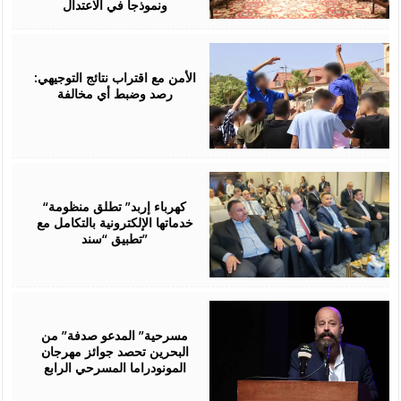
ونموذجا في الاعتدال
August
06,
2026
الأمن مع اقتراب نتائج التوجيهي:
رصد وضبط أي مخالفة
August
06,
2026
“كهرباء إربد” تطلق منظومة
خدماتها الإلكترونية بالتكامل مع
تطبيق “سند”
August
06,
2026
مسرحية” المدعو صدفة” من
البحرين تحصد جوائز مهرجان
المونودراما المسرحي الرابع