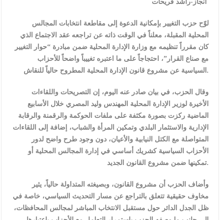
انجاز-راشد فريحات
لوّح حزب التغيير بإمكانية الدعوة إلى مقاطعة انتخابات المجالس
المحلية المقبلة، معلناً في الوقت ذاته عن تراجعه عقد الاجتماع الذي
كان مقرراً تنظيمه مع وزارة الإدارة المحلية ضمن مبادرة “حوار التغيير
مع صناع القرار”، احتجاجاً على ما اعتبره تغييباً واضحاً للأحزاب
السياسية عن مشروع قانون الإدارة المحلية المطروح حالياً للنقاش.
وقال الحزب، في بيان صادر عنه اليوم، إن التصريحات واللقاءات
الأخيرة لوزير الإدارة المحلية المهندس وليد المصري خلال الأسابيع
الماضية ركزت بصورة مكثفة على ملفات الحوكمة والرقمنة والرقابة
الإدارية والاستثمار البلدي وتمكين المرأة والشباب، إضافة إلى اللقاءات
المتواصلة مع الكتل النيابية والأعيان، دون وجود طرح واضح لدور
الأحزاب السياسية كشريك أساسي في إدارة المجالس المحلية أو
تمكينها ضمن مشروع القانون الجديد.
وأضاف الحزب أن مشروع القانون، وبصيغته المتداولة حالياً، يثير
مخاوف حقيقية تتعلق بالتراجع عن مسار التحديث السياسي، خاصة في
ظل الجدل الدائر حول مستقبل الانتخاب المباشر لمجالس المحافظات،
إلى جانب ما وصفه الحزب باستمرار التعامل مع الأحزاب باعتبارها