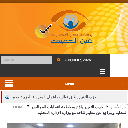
August 07, 2026
Menu
حزب التغيير يطلق فعاليات اعمال المدرسة الحزبية..صور
آخر الأخبار
حزب التغيير يلوّح بمقاطعة انتخابات المجالس
HOME
الجيش يفتح باب التجنيد لحملة البكالوريوس في الحقوق والقانون
المحلية ويتراجع عن تنظيم لقاءه مع وزارة الإدارة المحلية
بيان اجتماع عمّان:دعم الوصاية الهاشمية التاريخية على المقدسات