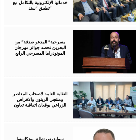
خدماتها الإلكترونية بالتكامل مع
تطبيق “سند”
August
06,
2026
مسرحية” المدعو صدفة” من
البحرين تحصد جوائز مهرجان
المونودراما المسرحي الرابع
August
05,
2026
النقابة العامة لاصحاب المعاصر
ومنتجي الزيتون والاقراض
الزراعي يوقعان اتفاقية تعاون
August
05,
2026
سوليدرتي تطلق بودكاستها