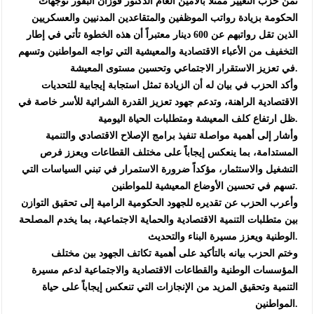
ثمّن حزب التغيير ممثلا بالأمين العام الدكتور فوزان البقور توجهات
الحكومة بزيادة رواتب الموظفين والمتقاعدين المدنيين والعسكريين
الذين تقل رواتبهم عن 600 دينار معتبراً أن هذه الخطوة تأتي في إطار
التخفيف من الأعباء الاقتصادية والمعيشية التي تواجه المواطنين وتسهم
في تعزيز الاستقرار الاجتماعي وتحسين مستوى المعيشة.
وأكد الحزب في بيان له أن الزيادة تمثل استجابة إيجابية للتحديات
الاقتصادية الراهنة، وتدعم جهود تعزيز القدرة الشرائية للأسر خاصة في
ظل ارتفاع كلف المعيشة ومتطلبات الحياة اليومية.
وأشار إلى أهمية مواصلة تنفيذ برامج الإصلاح الاقتصادي والتنمية
المستدامة، بما ينعكس إيجاباً على مختلف القطاعات ويعزز فرص
التشغيل والاستثمار، مؤكداً ضرورة الاستمرار في تبني السياسات التي
تسهم في تحسين الأوضاع المعيشية للمواطنين.
وأعرب الحزب عن تقديره للجهود الحكومية الرامية إلى تحقيق التوازن
بين متطلبات التنمية الاقتصادية والحماية الاجتماعية، بما يخدم المصلحة
الوطنية ويعزز مسيرة البناء والتحديث.
وختم الحزب بيانه بالتأكيد على أهمية تكاتف الجهود بين مختلف
المؤسسات الوطنية والقطاعات الاقتصادية والاجتماعية لدعم مسيرة
التنمية وتحقيق المزيد من الإنجازات التي تنعكس إيجاباً على حياة
المواطنين.