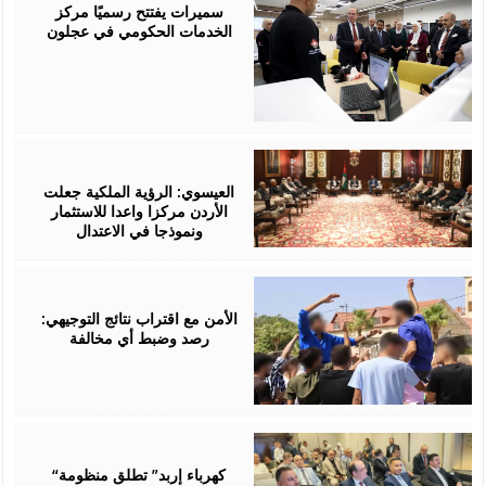
2026
سميرات يفتتح رسميًا مركز
الخدمات الحكومي في عجلون
August
06,
2026
العيسوي: الرؤية الملكية جعلت
الأردن مركزا واعدا للاستثمار
ونموذجا في الاعتدال
August
06,
2026
الأمن مع اقتراب نتائج التوجيهي:
رصد وضبط أي مخالفة
August
06,
2026
“كهرباء إربد” تطلق منظومة