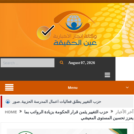
August 07, 2026
Menu
حزب التغيير يطلق فعاليات اعمال المدرسة الحزبية..صور
آخر الأخبار
حزب التغيير يثمن قرار الحكومة بزيادة الرواتب بما
HOME
الجيش يفتح باب التجنيد لحملة البكالوريوس في الحقوق والقانون
يعزز تحسين المستوى المعيشي
بيان اجتماع عمّان:دعم الوصاية الهاشمية التاريخية على المقدسات