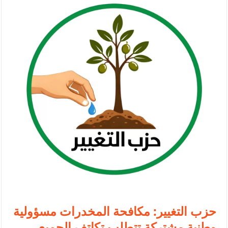
النواب يقر مشروع تعديل قانون الملكية العقارية
تشكيلات إدارية واسعة في الداخلية (اسماء)
القاضي يلتقي رؤساء تحرير الصحف اليومية ويؤكد حرص مجلس النواب
على شراكة فاعلة مع الإعلام
دعوة المكلفين بخدمة العلم (الدفعة الثالثة) إلى مراجعة منصة خدمة
العلم
الملك يلتقي مجموعة من رفاق السلاح
الملك يتلقى اتصالا هاتفيا من العاهل البحريني
القاضي محمود أحمد فريحات.. مبارك ومزيدا من التوفيق
عارف بيك فريحات.. مبارك وبكم تزهو المناصب
حزب التغيير: مكافحة المخدرات مسؤولية
وطنية مشتركة تتطلب تكاتف الجميع