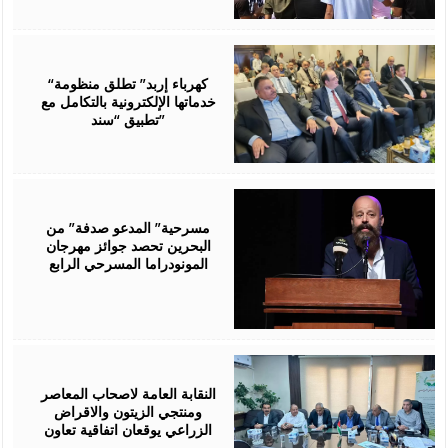
August
06,
2026
“كهرباء إربد” تطلق منظومة
خدماتها الإلكترونية بالتكامل مع
تطبيق “سند”
August
06,
2026
مسرحية” المدعو صدفة” من
البحرين تحصد جوائز مهرجان
المونودراما المسرحي الرابع
August
05,
2026
النقابة العامة لاصحاب المعاصر
ومنتجي الزيتون والاقراض
الزراعي يوقعان اتفاقية تعاون