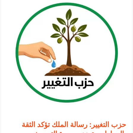
الأمن يتلف 16 مليون حبة كبتاجون و1480 كغم مواد مخدرة
النواب يقر مشروع تعديل قانون الملكية العقارية
القاضي يلتقي رؤساء تحرير الصحف اليومية ويؤكد حرص مجلس النواب
على شراكة فاعلة مع الإعلام
دعوة المكلفين بخدمة العلم (الدفعة الثالثة) إلى مراجعة منصة خدمة
العلم
الملك يلتقي مجموعة من رفاق السلاح
الملك يتلقى اتصالا هاتفيا من العاهل البحريني
القاضي محمود أحمد فريحات.. مبارك ومزيدا من التوفيق
عارف بيك فريحات.. مبارك وبكم تزهو المناصب
حزب التغيير: رسالة الملك تؤكد الثقة