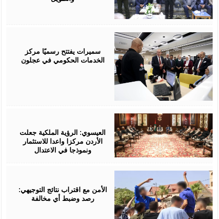
August
06,
2026
سميرات يفتتح رسميًا مركز
الخدمات الحكومي في عجلون
August
06,
2026
العيسوي: الرؤية الملكية جعلت
الأردن مركزا واعدا للاستثمار
ونموذجا في الاعتدال
August
06,
2026
الأمن مع اقتراب نتائج التوجيهي:
رصد وضبط أي مخالفة