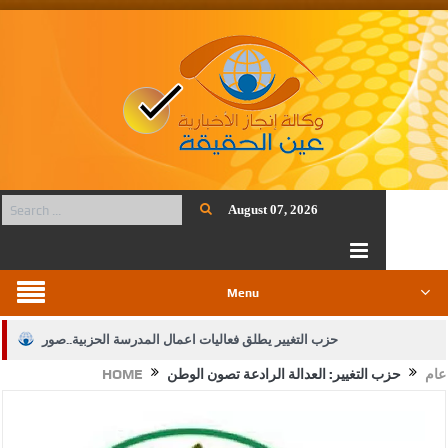
August 07, 2026
Menu
حزب التغيير يطلق فعاليات اعمال المدرسة الحزبية..صور
عام
حزب التغيير: العدالة الرادعة تصون الوطن
HOME
الجيش يفتح باب التجنيد لحملة البكالوريوس في الحقوق والقانون
بيان اجتماع عمّان:دعم الوصاية الهاشمية التاريخية على المقدسات