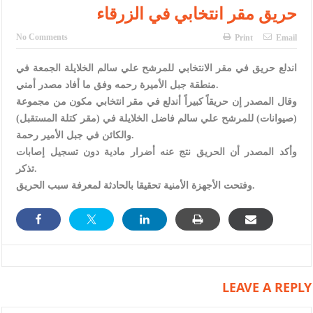
الأمن يتلف 16 مليون حبة كبتاجون و1480 كغم مواد مخدرة
حريق مقر انتخابي في الزرقاء
النواب يقر مشروع تعديل قانون الملكية العقارية
No Comments
Print
Email
القاضي يلتقي رؤساء تحرير الصحف اليومية ويؤكد حرص مجلس النواب
اندلع حريق في مقر الانتخابي للمرشح علي سالم الخلايلة الجمعة في
على شراكة فاعلة مع الإعلام
منطقة جبل الأميرة رحمه وفق ما أفاد مصدر أمني.
وقال المصدر إن حريقاً كبيراً أندلع في مقر انتخابي مكون من مجموعة
دعوة المكلفين بخدمة العلم (الدفعة الثالثة) إلى مراجعة منصة خدمة
(صيوانات) للمرشح علي سالم فاضل الخلايلة في (مقر كتلة المستقبل)
والكائن في جبل الأمير رحمة.
العلم
وأكد المصدر أن الحريق نتج عنه أضرار مادية دون تسجيل إصابات
الملك يلتقي مجموعة من رفاق السلاح
تذكر.
وفتحت الأجهزة الأمنية تحقيقا بالحادثة لمعرفة سبب الحريق.
الملك يتلقى اتصالا هاتفيا من العاهل البحريني
القاضي محمود أحمد فريحات.. مبارك ومزيدا من التوفيق
عارف بيك فريحات.. مبارك وبكم تزهو المناصب
LEAVE A REPLY