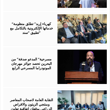
August
06,
2026
“كهرباء إربد” تطلق منظومة
خدماتها الإلكترونية بالتكامل مع
تطبيق “سند”
August
06,
2026
مسرحية” المدعو صدفة” من
البحرين تحصد جوائز مهرجان
المونودراما المسرحي الرابع
August
05,
2026
النقابة العامة لاصحاب المعاصر
ومنتجي الزيتون والاقراض
الزراعي يوقعان اتفاقية تعاون