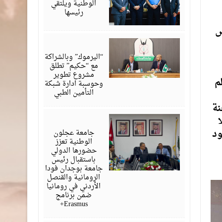
الوطنية ويلتقي
رئيسها
س
يوليو
28,
2026
“اليرموك” وبالشراكة
مع “حكيم” تطلق
مشروع تطوير
م
وحوسبة ادارة شبكة
التأمين الطبي
نة
يوليو
ا
27,
2026
ود
جامعة عجلون
الوطنية تعزز
حضورها الدولي
باستقبال رئيس
جامعة بوجدان فودا
الرومانية والقنصل
الأردني في رومانيا
ضمن برنامج
Erasmus+