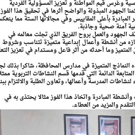
ية وغرس قيم المواطنة و تعزيز المسؤولية الفردية
منا الجهود المبذولة والواضح أثرها في تحقيق هذا الفوز
ير المبادرة بأعلى المقاييس وفي مجالاتها الستة مما ينعك
يمية آمنة صحية وجاذبة.
تف الجهود والعمل بروح الفريق الذي تجلت معالمه في
ازه من أنشطة وأعمال إبداعية متميزة تتناسب وشروط
المتميز وما أحدثه من أثر فاعل ومستدام في تعزيز التعل
 النماذج المتميزة في مدارس المحافظة، شاكرا بذلك لج
 المتابعة الدائمة التي قدمها قسم النشاطات التربوية ممثل
نشاطات المدرسة وأعمالها، وتعاون الطلبة والالتزام ببن
وأنشطة المبادرة واتخاذ هذا الفوز مثالا يحتذى به في
لتقدم والمزيد من العطاء.