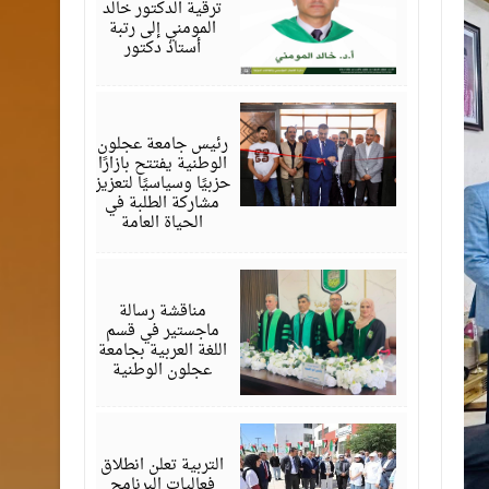
ترقية الدكتور خالد
المومني إلى رتبة
أستاذ دكتور
أغسطس
02,
2026
رئيس جامعة عجلون
الوطنية يفتتح بازارًا
حزبيًا وسياسيًا لتعزيز
مشاركة الطلبة في
الحياة العامة
أغسطس
01,
2026
مناقشة رسالة
ماجستير في قسم
اللغة العربية بجامعة
عجلون الوطنية
أغسطس
01,
2026
التربية تعلن انطلاق
فعاليات البرنامج