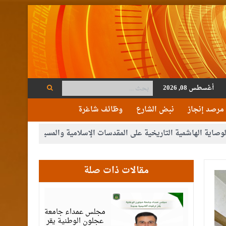
أغسطس 08, 2026
مرصد إنجاز
نبض الشارع
وظائف شاغرة
ة التاريخية على المقدسات الإسلامية والمسيحية
الأمن يتلف 16 مليون حبة كبتاجون و1480 كغم مواد مخدرة
مقالات ذات صلة
أغسطس
05,
2026
مجلس عمداء جامعة
عجلون الوطنية يقر