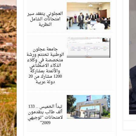
يوليو
26,
2026
العجلوني يتفقد سير
امتحانات الشامل
النظرية
يوليو
25,
2026
جامعة عجلون
الوطنية تختتم ورشة
متخصصة في وكلاء
الذكاء الاصطناعي
والأتمتة بمشاركة
1200 مشارك من 20
دولة عربية
يوليو
22,
2026
تبدأ الخميس .. 133
ألف طالب يتقدمون
لامتحانات “توجيهي
2009”