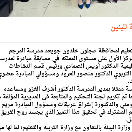
للبنين
التعليم لمحافظة عجلون خلدون جويعد مدرسة المرجم
لمركز الأول على مستوى المملكة في مسابقة مبادرة
لمدرس
ن التعليمية الدكتور أويس الصمادي ورئيس قسم النشاطات
التربوي الدكتور منصور العرود ومسؤولي المبادرة عضوي
.
سة ممثلا بمدير المدرسة الدكتور أشرف الغزو ومساعده
ا تم تكريم لجنة التحكيم والمتابعة في المديرية المؤلفة 
مومني والدكتورة إشراق عريقات ومسؤول المبادرة مريم
هم المشترك في تحقيق هذا التميز الذي يجسد روح الفريق
ل.
ارة البيئة بالتعاون مع وزارة التربية والتعليم؛ لما لها م