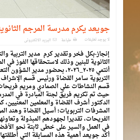
جويعد يكرم مدرسة المرجم الثانوية 
لا يوجد تعليقات
طباعة
البريد الالكترونى
إنجاز-بكل فخر وتقدير كرم مدير التربية و
الثانوية للبنين وذلك لاستحقاقها الفوز في ا
أنتمي
٢٠٢٥_٢٠٢٦، بحضور مدير الشؤو
التربوية سامر القضاة ورئيس قسم الإشراف 
قسم النشاطات علي الصمادي ومريم فريحات
حيث تم تكريم فريق لجنة المبادرة في المدر
الدكتور أشرف القضاة والمعلمين المعنيين، كم
المشرفات التربويات؛ أسيل القضاة وهند ال
الفريحات، تقديرا لجهودهم المبذولة وتعاون
في العمل والسير على خطى ثابتة نحو الأفض
أكد جويعد أهمية هذه المسابقة التي أطلقتها وز