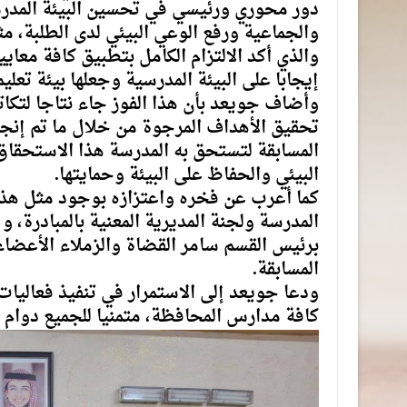
دور محوري ورئيسي في تحسين البيئة المدرس
والجماعية ورفع الوعي البيئي لدى الطلبة، مث
والذي أكد الالتزام الكامل بتطبيق كافة معاي
إيجابا على البيئة المدرسية وجعلها بيئة تعل
وأضاف جويعد بأن هذا الفوز جاء نتاجا لتكا
تحقيق الأهداف المرجوة من خلال ما تم إنج
المسابقة لتستحق به المدرسة هذا الاستحقاق 
البيئي والحفاظ على البيئة وحمايتها.
كما أعرب عن فخره واعتزازه بوجود مثل هذه
المدرسة ولجنة المديرية المعنية بالمبادرة، و
برئيس القسم سامر القضاة والزملاء الأعضاء ل
المسابقة.
ودعا جويعد إلى الاستمرار في تنفيذ فعاليات 
كافة مدارس المحافظة، متمنيا للجميع دوام ا