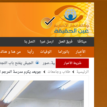
ميثاقنا
فريق العمل
ارسل خبرا
اتصل بنا
الأخبار
بانوراما
الوفيات
رأينا
من هنا و هناك
اعمال المدرسة الحزبية..صور
الجيش يفتح باب التجنيد لحملة البكال
شريط الأخبار
الرئيسية
طلاب وجامعات
جويعد يكرم مدرسة المرجم الث
ن العاهل البحريني
القاضي محمود أحمد فريحات.. مبارك ومزيدا من ا