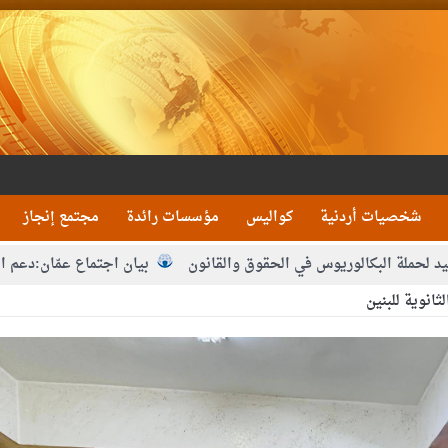
شخصيات أردنية
كواليس
مؤسسات رائدة
مجتمع إنجاز
وريوس في الحقوق والقانون
بيان اجتماع عمّان:دعم الوصاية الهاشمي
انوية للبنين
لتوفيق