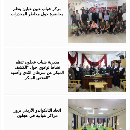
28,
2026
مركز شباب عبين عبلين ينظم
محاضرة حول مخاطر المخدرات
July
28,
2026
مديرية شباب عجلون تنظم
نشاط توعوي حول “الكشف
المبكر عن سرطان الثدي وأهمية
الفحص المبكر”
July
27,
2026
اتحاد التايكواندو الأردني يزور
مراكز شبابية في عجلون