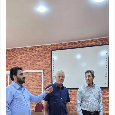
النواب يقر مشروع تعديل قانون الملكية العقارية
تشكيلات إدارية واسعة في الداخلية (اسماء)
القاضي يلتقي رؤساء تحرير الصحف اليومية ويؤكد حرص مجلس النواب
على شراكة فاعلة مع الإعلام
دعوة المكلفين بخدمة العلم (الدفعة الثالثة) إلى مراجعة منصة خدمة
العلم
الملك يلتقي مجموعة من رفاق السلاح
الملك يتلقى اتصالا هاتفيا من العاهل البحريني
القاضي محمود أحمد فريحات.. مبارك ومزيدا من التوفيق
عارف بيك فريحات.. مبارك وبكم تزهو المناصب