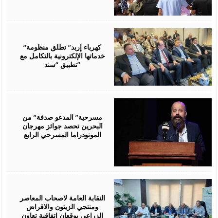
August
06,
2026
“كهرباء إربد” تطلق منظومة
خدماتها الإلكترونية بالتكامل مع
تطبيق “سند”
August
06,
2026
مسرحية” المدعو صدفة” من
البحرين تحصد جوائز مهرجان
المونودراما المسرحي الرابع
August
05,
2026
النقابة العامة لاصحاب المعاصر
ومنتجي الزيتون والاقراض
الزراعي يوقعان اتفاقية تعاون