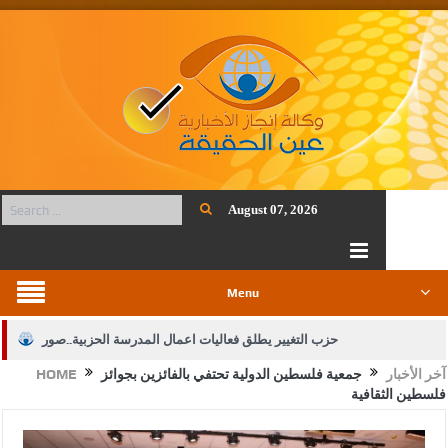
August 07, 2026
Menu
حزب التغيير يطلق فعاليات اعمال المدرسة الحزبية..صور
آخر الأخبار
جمعية فلسطين الدولية تحتفي بالفائزين بجوائز
HOME
الجيش يفتح باب التجنيد لحملة البكالوريوس في الحقوق والقانون
فلسطين الثقافية
بيان اجتماع عمّان:دعم الوصاية الهاشمية التاريخية على المقدسات