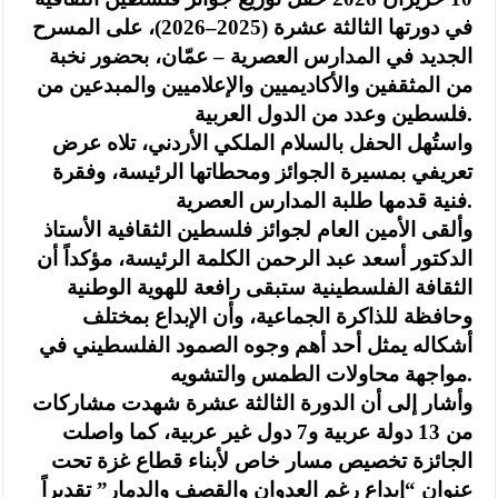
في دورتها الثالثة عشرة (2025–2026)، على المسرح
الجديد في المدارس العصرية – عمّان، بحضور نخبة
من المثقفين والأكاديميين والإعلاميين والمبدعين من
فلسطين وعدد من الدول العربية.
واستُهل الحفل بالسلام الملكي الأردني، تلاه عرض
تعريفي بمسيرة الجوائز ومحطاتها الرئيسة، وفقرة
فنية قدمها طلبة المدارس العصرية.
وألقى الأمين العام لجوائز فلسطين الثقافية الأستاذ
الدكتور أسعد عبد الرحمن الكلمة الرئيسة، مؤكداً أن
الثقافة الفلسطينية ستبقى رافعة للهوية الوطنية
وحافظة للذاكرة الجماعية، وأن الإبداع بمختلف
أشكاله يمثل أحد أهم وجوه الصمود الفلسطيني في
مواجهة محاولات الطمس والتشويه.
وأشار إلى أن الدورة الثالثة عشرة شهدت مشاركات
من 13 دولة عربية و7 دول غير عربية، كما واصلت
الجائزة تخصيص مسار خاص لأبناء قطاع غزة تحت
عنوان “إبداع رغم العدوان والقصف والدمار” تقديراً