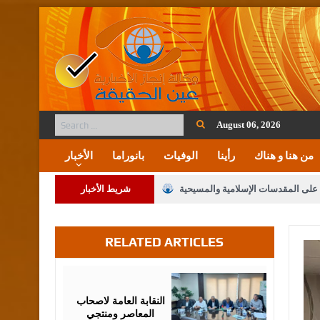
August 06, 2026
من هنا و هناك
رأينا
الوفيات
بانوراما
الأخبار
ة على المقدسات الإسلامية والمسيحية
شريط الأخبار
 مشروع تعديل قانون الملكية العقارية
RELATED ARTICLES
لنواب على شراكة فاعلة مع الإعلام
لملك يلتقي مجموعة من رفاق السلاح
August
05,
2026
فريحات.. مبارك وبكم تزهو المناصب
النقابة العامة لاصحاب
المعاصر ومنتجي