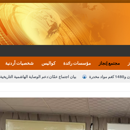
ز
مجتمع إنجاز
مؤسسات رائدة
كواليس
شخصيات أردنية
بيان اجتماع عمّان:دعم الوصاية الهاشمية التاريخي
تشكيلات إدارية واسعة في الداخلية (اسماء)
النواب يقر
نصة خدمة العلم
القاضي يلتقي رؤساء تحرير الصحف اليومية ويؤكد حرص مجلس ا
رك ومزيدا من التوفيق
الملك يتلقى اتصالا هاتفيا من العاهل البحريني
ا
عارف بيك 