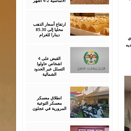
الأساسية 2-4 أشهر
August
05,
2026
ارتفاع أسعار الذهب
محليا إلى 85.30
دينارا للغرام
ي
ديه
August
05,
2026
القبض على 4
اشخاص حاولوا
التسلل عبر الحدود
الشمالية
August
04,
2026
انطلاق معسكر
معسكر التوعية
المرورية في عجلون
August
04,