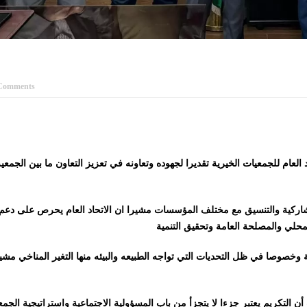
Comments
اد العام للجمعيات الخيرية تقديرا لجهوده وتعاونه في تعزيز التعاون ما بين الجمعي
تشاركية والتنسيق مع مختلف المؤسسات مشيرا ان الاتحاد العام يحرص على دعم
ية وخصوصا في ظل التحديات التي تواجه الطبيعه والبيئه منها التغير المناخي مشي
لتكريم يعتبر جزءا لا يتجزأ من باب المسؤولية الاجتماعية واستراتيجية الجمع