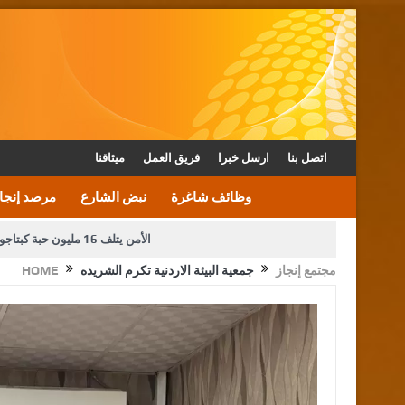
اتصل بنا
ارسل خبرا
فريق العمل
ميثاقنا
وظائف شاغرة
نبض الشارع
مرصد إنجا
الأمن يتلف 16 مليون حبة كبتاجون و1480 كغم مواد مخدرة
مجتمع إنجاز
جمعية البيئة الاردنية تكرم الشريده
HOME
دعوة المكلفين بخدمة العلم (الدفعة الثالثة) إلى مراجعة م
القاضي محمود أحمد فريحات.. مبا