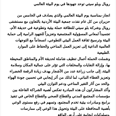
رويال وبلو سيتي توحد جهودها في يوم البيئة العالمي
انجاز-بمناسبة يوم البيئة العالمي والذي يصادف في الخامس من
حزيران من كل عام نفذت جمعية البيئة الأردنية بالتعاون مع مستشفى
رويال وشركة بلو سيتي للنظافة حملة بيئية وتطوعية في حديقة الأم،
تجسيداً لمعاني المسؤولية المجتمعية وتعزيزاً للجهود الرامية إلى حماية
البيئة وترسيخ ثقافة العمل البيئي التطوعي، انسجاماً مع التوجهات
العالمية الداعية إلى تعزيز العمل المناخي والحفاظ على الموارد
الطبيعية.
وشملت الحملة أعمال تنظيف شاملة لحديقة الأم والمناطق المحيطة
بها، وإزالة النفايات والمخلفات التي تؤثر على جمالية المكان وسلامة
البيئة، إلى جانب زراعة عدد من الأشجار بهدف زيادة الرقعة الخضراء
وتعزيز الغطاء النباتي، لما لذلك من أثر إيجابي في تحسين جودة الهواء
والحد من آثار التغير المناخي ودعم التوازن البيئي.
وأكد المشاركون أن هذه المبادرة تعكس أهمية الشراكة الفاعلة بين
مؤسسات المجتمع المدني والقطاع الصحي والقطاع الخاص في تنفيذ
برامج ومبادرات بيئية تخدم المجتمع، وتسهم في رفع مستوى الوعي
بأهمية المحافظة على البيئة وتحويل هذا الوعي إلى ممارسات
وسلوكيات إيجابية على أرض الواقع.