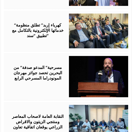
August
06,
2026
“كهرباء إربد” تطلق منظومة
خدماتها الإلكترونية بالتكامل مع
تطبيق “سند”
August
06,
2026
مسرحية” المدعو صدفة” من
البحرين تحصد جوائز مهرجان
المونودراما المسرحي الرابع
August
05,
2026
النقابة العامة لاصحاب المعاصر
ومنتجي الزيتون والاقراض
الزراعي يوقعان اتفاقية تعاون