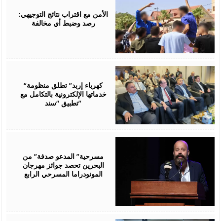
06,
2026
الأمن مع اقتراب نتائج التوجيهي:
رصد وضبط أي مخالفة
August
06,
2026
“كهرباء إربد” تطلق منظومة
خدماتها الإلكترونية بالتكامل مع
تطبيق “سند”
August
06,
2026
مسرحية” المدعو صدفة” من
البحرين تحصد جوائز مهرجان
المونودراما المسرحي الرابع