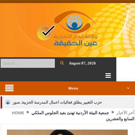
August 07, 2026
Menu
حزب التغيير يطلق فعاليات اعمال المدرسة الحزبية..صور
آخر الأخبار
جمعية البيئة الأردنية تهنئ بعيد الجلوس الملكي
HOME
الجيش يفتح باب التجنيد لحملة البكالوريوس في الحقوق والقانون
السابع والعشرين
بيان اجتماع عمّان:دعم الوصاية الهاشمية التاريخية على المقدسات