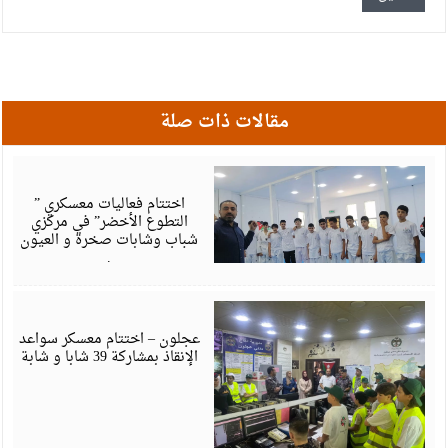
مقالات ذات صلة
أ
6
اختتام فعاليات معسكري ”
التطوع الأخضر” في مركزي
شباب وشابات صخرة و العيون
.
أ
6
عجلون – اختتام معسكر سواعد
الإنقاذ بمشاركة 39 شابا و شابة