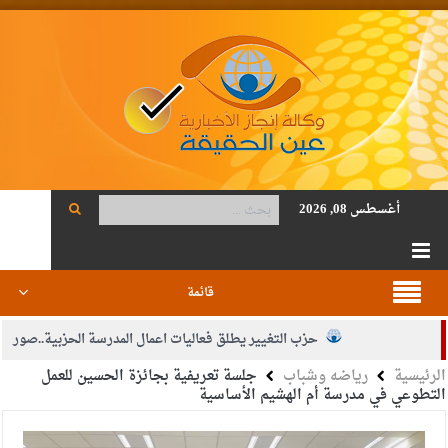
أغسطس 08, 2026
قائمة
حزب التغيير يطلق فعاليات اعمال المدرسة الحزبية..صور
الرئيسية
رياضه وشباب
جلسة تعريفية بجائزة الحسين للعمل
الجيش يفتح باب التجنيد لحملة البكالوريوس في الحقوق والقانون
التطوعي في مدرسة أم الهشيم الأساسية
بيان اجتماع عمّان:دعم الوصاية الهاشمية التاريخية على المقدسات