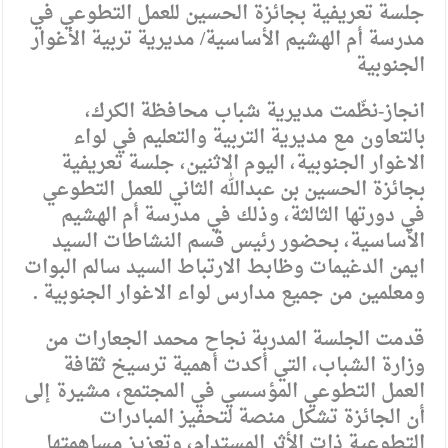
جلسة تعريفية بجائزة الحسين للعمل التطوعي في
مدرسة أم الهشيم الأساسية/ مديرية تربية الأغوار
الجنوبية
انجاز-نظّمت مديرية شباب محافظة الكرك،
بالتعاون مع مديرية التربية والتعليم في لواء
الاغوار الجنوبية، اليوم الاثنين، جلسة تعريفية
بجائزة الحسين بن عبدالله الثاني للعمل التطوعي
في دورتها الثالثة، وذلك في مدرسة أم الهشيم
الأساسية، بحضور رئيس قسم النشاطات السيد
ايمن الدغيمات وظابط الارتباط السيد سالم البوات
ومعلمين من جميع مدارس لواء الاغوار الجنوبية .
قدمت الجلسة المدربة نجاح محمد الجعارات من
وزارة الشباب، التي أكدت أهمية ترسيخ ثقافة
العمل التطوعي المؤسسي في المجتمع، مشيرة إلى
أن الجائزة تشكل منصة لتحفيز المبادرات
التطوعية ذات الأثر المستدام، وتعزيز مساهمتها