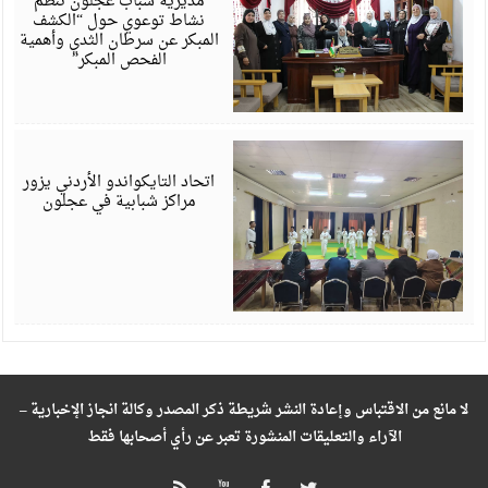
مديرية شباب عجلون تنظم
نشاط توعوي حول “الكشف
المبكر عن سرطان الثدي وأهمية
الفحص المبكر”
ي
6
اتحاد التايكواندو الأردني يزور
مراكز شبابية في عجلون
لا مانع من الاقتباس وإعادة النشر شريطة ذكر المصدر وكالة انجاز الإخبارية –
الآراء والتعليقات المنشورة تعبر عن رأي أصحابها فقط