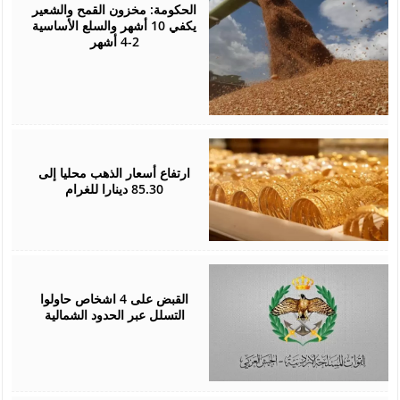
2026
الحكومة: مخزون القمح والشعير
يكفي 10 أشهر والسلع الأساسية
2-4 أشهر
August
05,
2026
ارتفاع أسعار الذهب محليا إلى
85.30 دينارا للغرام
August
05,
2026
القبض على 4 اشخاص حاولوا
التسلل عبر الحدود الشمالية