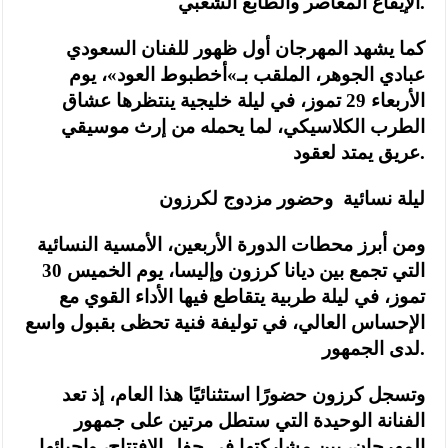
الإيقاع المعاصر والطابع الشعبي.
كما يشهد المهرجان أول ظهور للفنان السعودي
عبادي الجوهر، الملقب بـ»أخطبوط العود»، يوم
الأربعاء 29 تموز، في ليلة خليجية ينتظرها عشاق
الطرب الكلاسيكي، لما يحمله من إرث موسيقي
عريق يمتد لعقود.
ليلة نسائية وحضور مزدوج لكرزون
ومن أبرز محطات الدورة الأربعين، الأمسية النسائية
التي تجمع بين ديانا كرزون وإليسا، يوم الخميس 30
تموز، في ليلة طربية يتقاطع فيها الأداء القوي مع
الإحساس العالي، في توليفة فنية تحظى بقبول واسع
لدى الجمهور.
وتسجل كرزون حضورًا استثنائيًا هذا العام، إذ تعد
الفنانة الوحيدة التي ستطل مرتين على جمهور
المهرجان، بين مشاركتها في حفل الافتتاح، وإحيائها