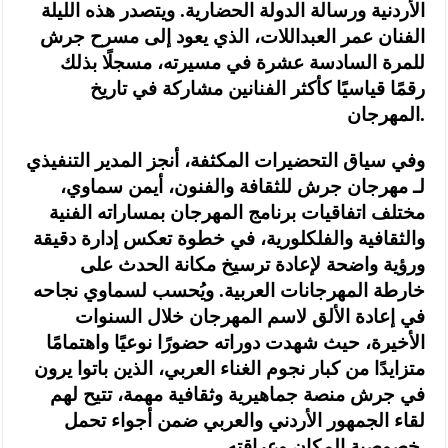
الأردنية ورسالة الدولة الحضارية. ويتصدر هذه الليلة
الفنان عمر العبداللات، الذي يعود إلى مسرح جرش
للمرة السادسة عشرة في مسيرته، مسجلًا بذلك
رقمًا قياسيًا كأكثر الفنانين مشاركة في تاريخ
المهرجان.
وفي سياق التحضيرات المكثفة، أنجز المدير التنفيذي
لـ مهرجان جرش للثقافة والفنون، أيمن سماوي،
مختلف اتفاقيات برنامج المهرجان بمساراته الفنية
والثقافية والفلكلورية، في خطوة تعكس إدارة دقيقة
ورؤية واضحة لإعادة ترسيخ مكانة الحدث على
خارطة المهرجانات العربية. ويُحسب لسماوي نجاحه
في إعادة الألق لاسم المهرجان خلال السنوات
الأخيرة، حيث شهدت دوراته حضورًا نوعيًا واهتمامًا
متزايدًا من كبار نجوم الغناء العربي، الذين باتوا يرون
في جرش منصة جماهيرية وثقافية مهمة، تتيح لهم
لقاء الجمهور الأردني والعربي ضمن أجواء تحمل
خصوصية المكان وعراقته.