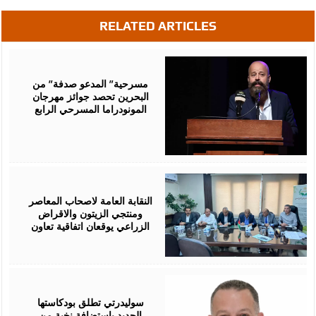
RELATED ARTICLES
August
06,
2026
مسرحية” المدعو صدفة” من
البحرين تحصد جوائز مهرجان
المونودراما المسرحي الرابع
August
05,
2026
النقابة العامة لاصحاب المعاصر
ومنتجي الزيتون والاقراض
الزراعي يوقعان اتفاقية تعاون
August
05,
2026
سوليدرتي تطلق بودكاستها
الجديد بإستضافة نخبة من