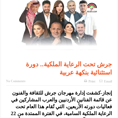
الأمن يتلف 16 مليون حبة كبتاجون و1480 كغم مواد مخدرة
النواب يقر مشروع تعديل قانون الملكية العقارية
القاضي يلتقي رؤساء تحرير الصحف اليومية ويؤكد حرص مجلس النواب
على شراكة فاعلة مع الإعلام
دعوة المكلفين بخدمة العلم (الدفعة الثالثة) إلى مراجعة منصة خدمة
العلم
جرش تحت الرعاية الملكية.. دورة
الملك يلتقي مجموعة من رفاق السلاح
استثنائية بنكهة عربية
الملك يتلقى اتصالا هاتفيا من العاهل البحريني
No Comments
Print
Email
القاضي محمود أحمد فريحات.. مبارك ومزيدا من التوفيق
عارف بيك فريحات.. مبارك وبكم تزهو المناصب
إنجاز-كشفت إدارة مهرجان جرش للثقافة والفنون
عن قائمة الفنانين الأردنيين والعرب المشاركين في
فعاليات دورته الأربعين، التي تُقام هذا العام تحت
الرعاية الملكية السامية، في الفترة الممتدة من 22