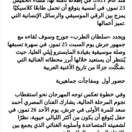
منذ عام 2021، في إطلالة ثامنة لها، مساء الخميس
23 تموز، في أمسية يتوقع أن تحمل طابعًا كلاسيكيًا
يمزج بين الرقي الموسيقي والرسائل الإنسانية التي
تميز أعمالها.
ويجدد «سلطان الطرب» جورج وسوف لقاءه مع
جمهور جرش يوم السبت 25 تموز، في سهرة تسبقها
وصلة موسيقية بقيادة المايسترو إيلي العليا، حيث
يُنتظر أن يستعيد خلالها أبرز محطاته الغنائية التي
شكّلت جزءًا من تاريخ الأغنية العربية.
حضور أول ومفاجآت جماهيرية
وفي خطوة تعكس توجه المهرجان نحو استقطاب
نجوم المرحلة الحالية، يشارك الفنان المصري أحمد
سعد للمرة الأولى في جرش، يوم الأحد 26 تموز، في
حفل يُتوقع أن يكون من أكثر الليالي حيوية، نظرًا
لشعبيته المتصاعدة وأسلوبه الغنائي الذي يجمع بين