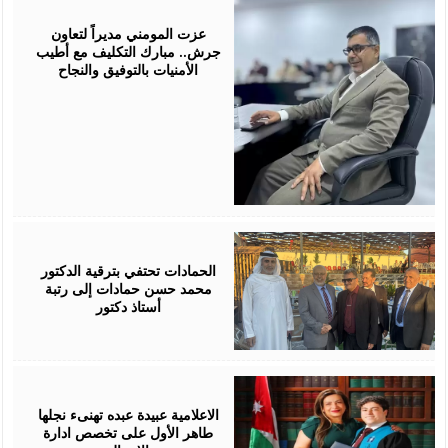
July
18,
2026
عزت المومني مديراً لتعاون
جرش.. مبارك التكليف مع أطيب
الأمنيات بالتوفيق والنجاح
July
17,
2026
الحمادات تحتفي بترقية الدكتور
محمد حسن حمادات إلى رتبة
أستاذ دكتور
July
16,
2026
الاعلامية عبيدة عبده تهنىء نجلها
طاهر الأول على تخصص ادارة