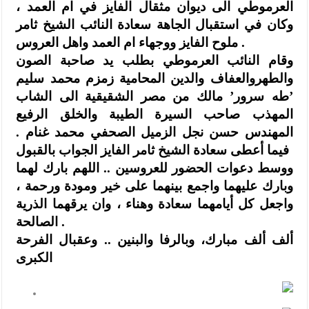
العرموطي الى ديوان مثقال الفايز في ام العمد ،
وكان في استقبال الجاهة سعادة النائب الشيخ ثامر
ملوح الفايز ووجهاء ام العمد واهل العروس .
وقام النائب العرموطي بطلب يد صاحبة الصون
والطهروالعفاف والدين المحامية زمزم محمد سليم
’طه سرور’ مالك من مصر الشقيقية الى الشاب
المهذب صاحب السيرة الطيبة والخلق الرفيع
المهندس حسن نجل الزميل الصحفي محمد غنام .
فيما أعطى سعادة الشيخ ثامر الفايز الجواب بالقبول
ووسط دعوات الحضور للعروسين .. اللهم بارك لهما
وبارك عليهما واجمع بينهما على خير ومودة ورحمة ،
واجعل كل أيامهما سعادة وهناء ، وان يرقهما الذرية
الصالحة .
ألف ألف مبارك، وبالرفا والبنين .. وعقبال الفرحة
الكبرى