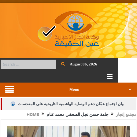
August 06, 2026
Menu
بيان اجتماع عمّان:دعم الوصاية الهاشمية التاريخية على المقدسات
مجتمع إنجاز
جاهة حسن نجل الصحفي محمد غنام
HOME
الإسلامية والمسيحية
الأمن يتلف 16 مليون حبة كبتاجون و1480 كغم مواد مخدرة