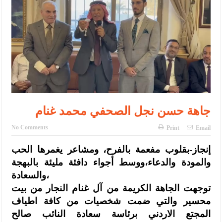
النواب يقر مشروع تعديل قانون الملكية العقارية
تشكيلات إدارية واسعة في الداخلية (اسماء)
القاضي يلتقي رؤساء تحرير الصحف اليومية ويؤكد حرص مجلس النواب
على شراكة فاعلة مع الإعلام
دعوة المكلفين بخدمة العلم (الدفعة الثالثة) إلى مراجعة منصة خدمة
العلم
جاهة حسن نجل الصحفي محمد غنام
الملك يلتقي مجموعة من رفاق السلاح
No Comments
Print
Email
الملك يتلقى اتصالا هاتفيا من العاهل البحريني
إنجاز-بقلوب مفعمة بالفرح، ومشاعر يغمرها الحب
القاضي محمود أحمد فريحات.. مبارك ومزيدا من التوفيق
والمودة والدعاء،ووسط أجواء دافئة مليئة بالبهجة
عارف بيك فريحات.. مبارك وبكم تزهو المناصب
والسعادة،
توجهت الجاهة الكريمة من آل غنام النجار من بيت
محسير والتي ضمت شخصيات من كافة اطياف
المجتع الاردني برئاسة سعادة النائب صالح