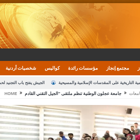
ز
مجتمع إنجاز
مؤسسات رائدة
كواليس
شخصيات أردنية
مية التاريخية على المقدسات الإسلامية والمسيحية
الجيش يفتح باب التجنيد لح
معات
HOME
النواب يقر مشروع تعديل قانون الملكية العقارية
الأمن يتلف 16 مليون حبة كبتاجون و1480 كغم مواد مخدرة
نصة خدمة العلم
القاضي يلتقي رؤساء تحرير الصحف اليومية ويؤكد حرص مجلس ا
رك ومزيدا من التوفيق
الملك يتلقى اتصالا هاتفيا من العاهل البحريني
ا
عارف بيك 