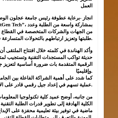
العمل
انجاز -برعاية عطوفة رئيس جامعة عجلون الوطني
من الجهات والشركات المتخصصة في القطاع ا
طلبتها وتعزيز ارتباطهم بالتحولات المتسارعة في عالم التكنولوجيا.
وأكد الهناندة في كلمته خلال افتتاح الملتقى أ
حديثة تواكب المستجدات التقنية وتستجيب لمتط
الرقمية المتقدمة بات ضرورة أساسية لتعزيز ج
وإقليميًا.
كما شدد على أهمية الشراكة الفاعلة بين الجام
عملية تسهم في إعداد جيل رقمي قادر على الإبداع وصناعة الفرص.
من جانبه، أوضح عميد كلية تكنولوجيا المعلومات
الكلية الهادفة إلى تطوير قدرات الطلبة التقنية
ماضية في توفير بيئة تعليمية محفزة على الإبداع
المهنية والتعرف إلى متطلبات القطاع التقني.