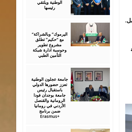
الوطنية ويلتقي
رئيسها
ل.
July
28,
2026
“اليرموك” وبالشراكة
مع “حكيم” تطلق
مشروع تطوير
وحوسبة ادارة شبكة
التأمين الطبي
July
27,
2026
جامعة عجلون الوطنية
تعزز حضورها الدولي
باستقبال رئيس
جامعة بوجدان فودا
الرومانية والقنصل
الأردني في رومانيا
ضمن برنامج
Erasmus+
July