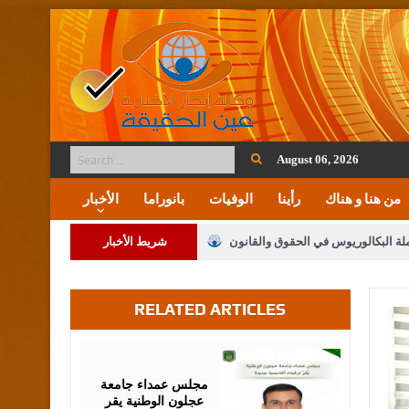
August 06, 2026
من هنا و هناك
رأينا
الوفيات
بانوراما
الأخبار
ملة البكالوريوس في الحقوق والقانون
شريط الأخبار
RELATED ARTICLES
لنواب على شراكة فاعلة مع الإعلام
لملك يلتقي مجموعة من رفاق السلاح
August
05,
2026
فريحات.. مبارك وبكم تزهو المناصب
مجلس عمداء جامعة
عجلون الوطنية يقر