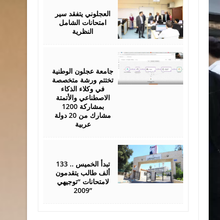
26,
2026
العجلوني يتفقد سير
امتحانات الشامل
النظرية
July
25,
2026
جامعة عجلون الوطنية
تختتم ورشة متخصصة
في وكلاء الذكاء
الاصطناعي والأتمتة
بمشاركة 1200
مشارك من 20 دولة
عربية
July
22,
2026
تبدأ الخميس .. 133
ألف طالب يتقدمون
لامتحانات “توجيهي
2009”