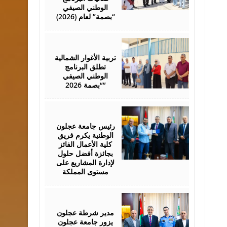
الوطني الصيفي
“بصمة” لعام (2026)
August
01,
2026
تربية الأغوار الشمالية
تطلق البرنامج
الوطني الصيفي
“بصمة 2026”
July
29,
2026
رئيس جامعة عجلون
الوطنية يكرم فريق
كلية الأعمال الفائز
بجائزة أفضل حلول
لإدارة المشاريع على
مستوى المملكة
July
28,
2026
مدير شرطة عجلون
يزور جامعة عجلون