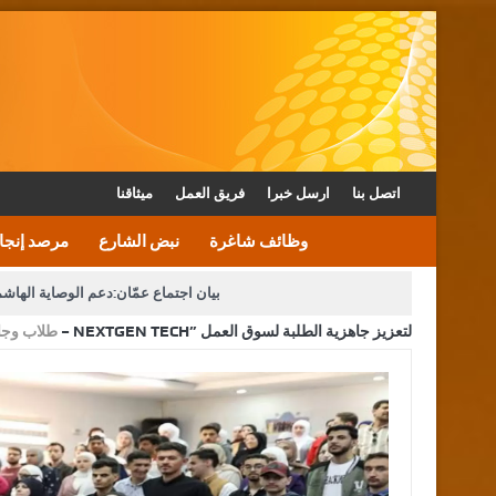
اتصل بنا
ارسل خبرا
فريق العمل
ميثاقنا
وظائف شاغرة
نبض الشارع
مرصد إنجا
بيان اجتماع عمّان:دعم الوصاية الهاش
جامعة عجلون الوطنية تنظم ملتقى “الجيل التقني القادم – NEXTGEN TECH” لتعزيز جاهزية الطلبة لسوق العمل
طلاب وجا
دعوة المكلفين بخدمة العلم (الدفعة الثالثة) إلى مراجعة م
القاضي محمود أحمد فريحات.. مبا