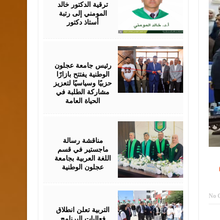
ترقية الدكتور خالد
المومني إلى رتبة
أستاذ دكتور
August
02,
2026
رئيس جامعة عجلون
الوطنية يفتتح بازارًا
حزبيًا وسياسيًا لتعزيز
مشاركة الطلبة في
الحياة العامة
August
01,
2026
مناقشة رسالة
ماجستير في قسم
اللغة العربية بجامعة
عجلون الوطنية
August
No 
01,
2026
التربية تعلن انطلاق
فعاليات البرنامج