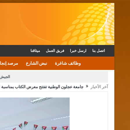
اتصل بنا
ارسل خبرا
فريق العمل
ميثاقنا
وظائف شاغرة
نبض الشارع
مرصد إنجا
الجيش 
آخر الأخبار
جامعة عجلون الوطنية تفتتح معرض الكتاب بمناسبة ا
الأمن يتلف 16 مليون حبة كبتاجون و1480 كغم مواد مخدرة
القاضي يلتقي رؤساء تحرير الصح
الملك يتلقى اتصالا هاتفيا من العاهل البحريني