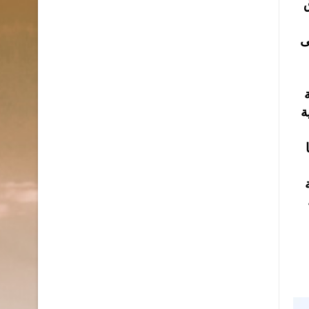
ق
ى
ة