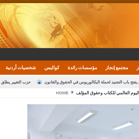
ز
مجتمع إنجاز
مؤسسات رائدة
كواليس
شخصيات أردنية
يفتح باب التجنيد لحملة البكالوريوس في الحقوق والقانون
حزب التغيير يطلق 
ليوم العالمي للكتاب وحقوق المؤلف
HOME
بيان اجتماع عمّان:دعم الوصاية الهاشمية التاريخي
ف اليومية ويؤكد حرص مجلس النواب على شراكة فاعلة مع الإعلام
النواب يقر
الملك يلتقي مجموعة من رفاق السلاح
دعوة المكلفين بخدمة العلم (الدفعة 
القاضي محمود أحمد