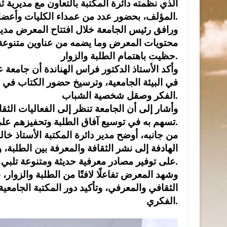
الذي نظمته دائرة المكتبة بالتعاون مع مديرية
المؤلف، بحضور عدد من عمداء الكليات وأعضاء الهيئتين التدريسية والإدارية والطلبة.
ورافق رئيس الجامعة خلال افتتاح المعرض مدير 
محتويات المعرض وما يضمه من عناوين متنوعة في 
حظيت باهتمام الطلبة والزوار.
وأكد الأستاذ الدكتور فراس الهناندة أن جامعة عج
في البيئة الجامعية، وترسيخ حضور الكتاب في حي
الفكر وصقل شخصية الشباب.
وأشار إلى أن الجامعة تنظر إلى الفعاليات الثقافي
تسهم به في توسيع آفاق الطلبة وتحفيزهم على القراءة والإبداع.
من جانبه، أوضح مدير دائرة المكتبة الأستاذ خا
الهادفة إلى نشر الثقافة والمعرفة بين
الطلبة، 
على توفير مصادر معرفية حديثة ومتنوعة تلبي الاحتياجات الأكاديمية والثقافية لطلبة الجامعة.
وشهد المعرض تفاعلًا لافتًا من الطلبة والزوار
الثقافي والمعرفي، وتأكيد دور المكتبة الجامعية
الفكري.