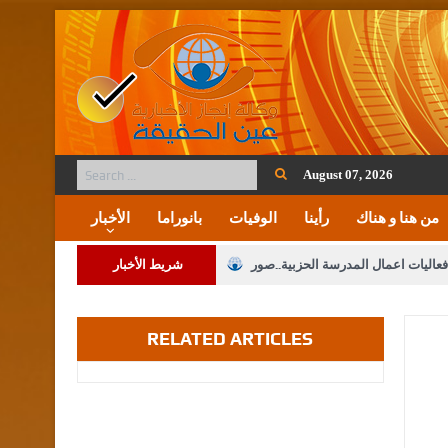
August 07, 2026
من هنا و هناك
رأينا
الوفيات
بانوراما
الأخبار
فعاليات اعمال المدرسة الحزبية..صور
شريط الأخبار
ة على المقدسات الإسلامية والمسيحية
RELATED ARTICLES
 مشروع تعديل قانون الملكية العقارية
الثالثة) إلى مراجعة منصة خدمة العلم
 فريحات.. مبارك ومزيدا من التوفيق