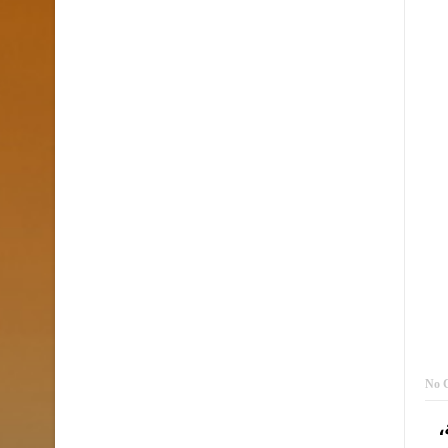
No 
،