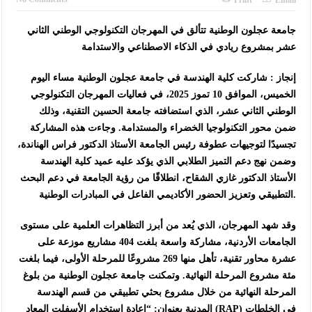
جامعة عجلون الوطنية تتألق في المهرجان التكنولوجي الوطني الثاني
عشر بمشروع ريادي في الذكاء الاصطناعي والاستدامة
إنجاز : شاركت كلية الهندسة في جامعة عجلون الوطنية مساء اليوم
الخميس، الموافق 10 تموز 2025، في فعاليات المهرجان التكنولوجي
الوطني الثاني عشر، الذي استضافته جامعة الحسين التقنية، وذلك
ضمن محور التكنولوجيا الخضراء والمستدامة. وجاءت هذه المشاركة
تجسيدًا لتوجيهات عطوفة رئيس الجامعة الأستاذ الدكتور فراس الهناندة،
وضمن نهج دعم التميز الطلابي الذي يؤكد عليه عميد كلية الهندسة
الأستاذ الدكتور غازي الشقاح، انطلاقًا من رؤية الجامعة في دعم البحث
التطبيقي وتعزيز الحضور الأكاديمي الفاعل في المبادرات الوطنية.
وقد شهد المهرجان، الذي يُعد من أبرز التظاهرات العلمية على مستوى
الجامعات الأردنية، مشاركة واسعة بلغت 404 مشاريع موزعة على
عشرة محاور تقنية، تأهل منها 269 مشروعًا للمرحلة الأولى، فيما بلغت
مئة مشروع المرحلة النهائية. وتمكنت جامعة عجلون الوطنية من بلوغ
المرحلة النهائية من خلال مشروع بحثي تطبيقي من قسم الهندسة
المدنية بعنوان: “إعادة استخدام الأسفلت المعاد (RAP) في الخلطات