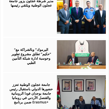
مدير شرطة عجلون يزور جامعة
عجلون الوطنية ويلتقي رئيسها
July
28,
2026
“اليرموك” وبالشراكة مع
“حكيم” تطلق مشروع تطوير
وحوسبة ادارة شبكة التأمين
الطبي
July
27,
2026
جامعة عجلون الوطنية تعزز
حضورها الدولي باستقبال رئيس
جامعة بوجدان فودا الرومانية
والقنصل الأردني في رومانيا
ضمن برنامج Erasmus+