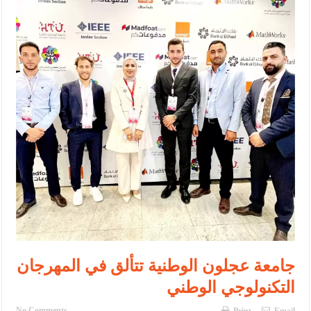
الأمن يتلف 16 مليون حبة كبتاجون و1480 كغم مواد مخدرة
النواب يقر مشروع تعديل قانون الملكية العقارية
القاضي يلتقي رؤساء تحرير الصحف اليومية ويؤكد حرص مجلس النواب
على شراكة فاعلة مع الإعلام
دعوة المكلفين بخدمة العلم (الدفعة الثالثة) إلى مراجعة منصة خدمة
العلم
الملك يلتقي مجموعة من رفاق السلاح
الملك يتلقى اتصالا هاتفيا من العاهل البحريني
القاضي محمود أحمد فريحات.. مبارك ومزيدا من التوفيق
عارف بيك فريحات.. مبارك وبكم تزهو المناصب
جامعة عجلون الوطنية تتألق في المهرجان
التكنولوجي الوطني
No Comments
Print
Email