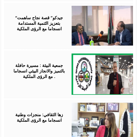
March
23,
2024
“جيدكو” قصة نجاح ساهمت
بتعزيز التَنمية المستدامة
انسجاما مع الرؤى الملكية
February
22,
2024
جمعية البيئة : مسيرة حافلة
بالتميز والانجاز البيئي انسجاما
مع الرؤى الملكية .
February
08,
2024
زها الثقافي: منجزات وطنية
انسجاما مع الرؤى الملكية