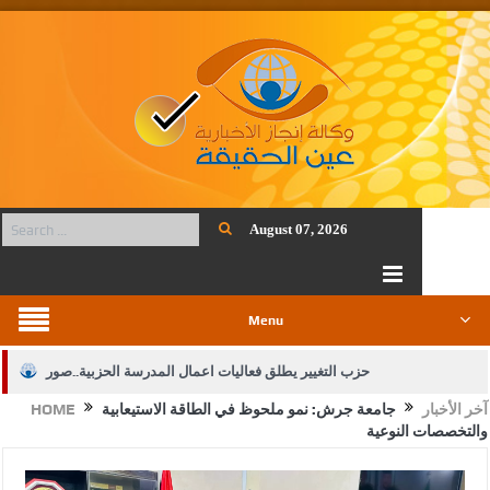
August 07, 2026
Menu
حزب التغيير يطلق فعاليات اعمال المدرسة الحزبية..صور
آخر الأخبار
جامعة جرش: نمو ملحوظ في الطاقة الاستيعابية
HOME
الجيش يفتح باب التجنيد لحملة البكالوريوس في الحقوق والقانون
والتخصصات النوعية
بيان اجتماع عمّان:دعم الوصاية الهاشمية التاريخية على المقدسات