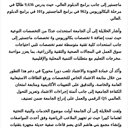
ماجستير إلى جانب برامج الدبلوم العالي، حيث يدرس 9,636 طالبًا في
مرحلة البكالوريوس و962 في برامج الماجستير و101 في برامج الدبلوم
العالي.
وأشار الخلايلة إلى أن الجامعة استحدثت عددًا من التخصصات النوعية
حيث تمت إضافة 6 تخصصات بكالوريوس و4 تخصصات ماجستير إلى
جانب استحداث كلية تقنية متوسطة تضم تخصصات تلبي احتياجات
سوق العمل في المجالات الصحية والتقنية والزراعية، بما يعزز مواءمة
مخرجات التعليم مع متطلبات التنمية المحلية والإقليمية.
وأكد أن عمادة الجودة والاعتماد تلعب دورا محوريًا في دعم هذا التطور
من خلال متابعة الاعتماد الخاص للتخصصات ورفع الطاقات الاستيعابية
العامة والخاصة، والتدقيق على التعيينات الأكاديمية ومتابعة امتحان
الكفاءة الجامعية إلى جانب أتمتة إجراءات الاعتماد وتعزيز التحول
الرقمي والعمل على إدراج الجامعة ضمن تصنيف QS العالمي.
ولفت الخلايلة إلى أن الجامعة أولت موضوع الخدمات والبنية التحتية
اهتماما كبيرا حيث تم تجهيز الملاعب الرياضية وفق أحدث المواصفات
وإنشاء مجمع بني هاشم الذي يضم قاعات صفية حديثة مجهزة بتقنيات