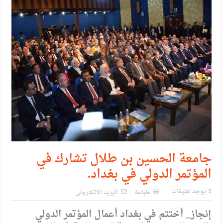
حزب التغيير يطلق فعاليات اعمال المدرسة الحزبية..صور
مدير مهرجان جرش.. نهج ميداني يؤمن بلغة الحوار والشراكة
جامعة الحسين بن طلال تشارك في
المؤتمر الدولي في بغداد.
لا يوجد تعليقات
طباعة
البريد الالكترونى
إنجاز_ أختتم في بغداد أعمال المؤتمر الدولي