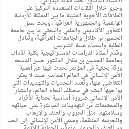
الأستاذ الدكتور احمد فكاك البدراني.
وجرى خلال اللقاءات المتعددة التركيز على
العلاقات الأخوية المتينة ما بين المملكة الأردنية
الهاشمية والجمهورية العراقية، وبحث سبل
التعاون الأكاديمي والعلمي والبحثي ما بين جامعة
الحسين بن طلال والجامعات العراقية، وتبادل
الطلبة واعضاء هيئة التدريس.
وقدّم أستاذ الدراسات الاستراتيجية بكلية الآداب
بجامعة الحسين بن طلال الدكتور حسن الدعجه
ورقة بحثية في المؤتمر تحدث فيها عن أهمية
الأمن الإنساني في العالم المعاصر حيث لا يمكن
التغاضي عنها، وتعدد التحديات والتهديدات التي
يواجهها البشر في مختلف أنحاء العالم، واعتبار
الأمن الإنساني ضرورة أساسية لحماية الأفراد
والمجتمعات من التهديدات المباشرة على حياتهم
وسلامتهم، مثل الحروب والعنف والإرهاب
والجريمة المنظمة. وسعي الأمن الإنساني إلى الحد
من العنف والحرمان وتوفير الحماية اللازمة