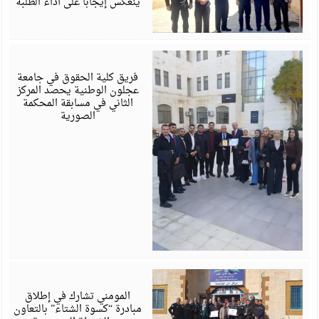
ينعكس إيجابا على أداء الطلبة
د
5
فريق كلية الحقوق في جامعة
عجلون الوطنية يحصد المركز
الثاني في مسابقة المحكمة
الصورية
د
4
المومني تشارك في إطلاق
مبادرة “كسوة الشتاء” بالتعاون