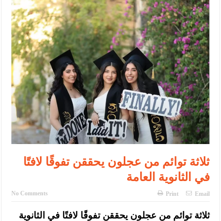
الإسلامية والمسيحية
الأمن يتلف 16 مليون حبة كبتاجون و1480 كغم مواد مخدرة
النواب يقر مشروع تعديل قانون الملكية العقارية
القاضي يلتقي رؤساء تحرير الصحف اليومية ويؤكد حرص مجلس النواب
على شراكة فاعلة مع الإعلام
دعوة المكلفين بخدمة العلم (الدفعة الثالثة) إلى مراجعة منصة خدمة
العلم
الملك يلتقي مجموعة من رفاق السلاح
الملك يتلقى اتصالا هاتفيا من العاهل البحريني
ثلاثة توائم من عجلون يحققن تفوقًا لافتًا
القاضي محمود أحمد فريحات.. مبارك ومزيدا من التوفيق
في الثانوية العامة
No Comments
Print
Email
ثلاثة توائم من عجلون يحققن تفوقًا لافتًا في الثانوية