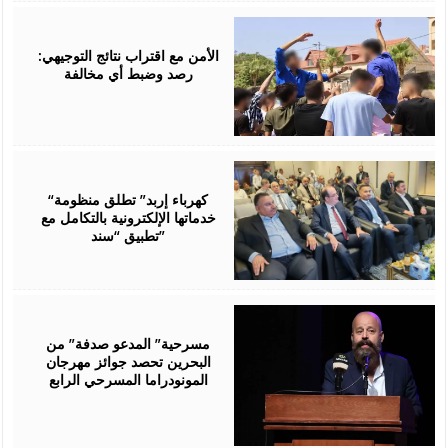
August
06,
2026
الأمن مع اقتراب نتائج التوجيهي:
رصد وضبط أي مخالفة
August
06,
2026
“كهرباء إربد” تطلق منظومة
خدماتها الإلكترونية بالتكامل مع
تطبيق “سند”
August
06,
2026
مسرحية” المدعو صدفة” من
البحرين تحصد جوائز مهرجان
المونودراما المسرحي الرابع