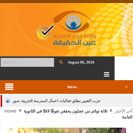
August 06, 2026
Menu
حزب التغيير يطلق فعاليات اعمال المدرسة الحزبية..صور
آخر الأخبار
ثلاثة توائم من عجلون يحققن تفوقًا لافتًا في الثانوية
HOME
الجيش يفتح باب التجنيد لحملة البكالوريوس في الحقوق والقانون
العامة
بيان اجتماع عمّان:دعم الوصاية الهاشمية التاريخية على المقدسات