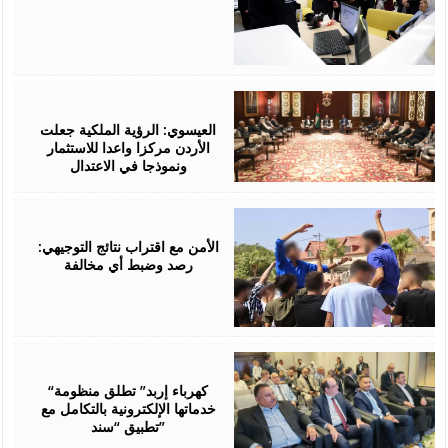
August
06,
2026
العيسوي: الرؤية الملكية جعلت
الأردن مركزا واعدا للاستثمار
ونموذجا في الاعتدال
August
06,
2026
الأمن مع اقتراب نتائج التوجيهي:
رصد وضبط أي مخالفة
August
06,
2026
“كهرباء إربد” تطلق منظومة
خدماتها الإلكترونية بالتكامل مع
تطبيق “سند”