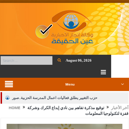
August 06, 2026
Menu
حزب التغيير يطلق فعاليات اعمال المدرسة الحزبية..صور
آخر الأخبار
توقيع مذكرة تفاهم بين نادي إبداع الكرك وشركة
HOME
الجيش يفتح باب التجنيد لحملة البكالوريوس في الحقوق والقانون
قفزة لتكنولوجيا المعلومات
بيان اجتماع عمّان:دعم الوصاية الهاشمية التاريخية على المقدسات