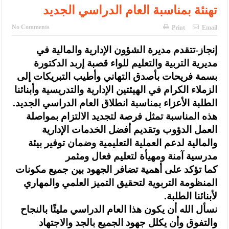
الإسلامية والمسيحية
تهنئة بمناسبة العام الدراسي الجديد
الأمن يتلف 16 مليون حبة كبتاجون و1480 كغم مواد مخدرة
No Comments
Print
Email
النواب يقر مشروع تعديل قانون الملكية العقارية
إنجاز-تتقدم مديرة الشؤون الإدارية والمالية في
القاضي يلتقي رؤساء تحرير الصحف اليومية ويؤكد حرص مجلس النواب
مديرية التربية والتعليم للواء قصبة إربد الدكتورة
بسمة فريحات بأصدق التهاني وأطيب التبريكات إلى
على شراكة فاعلة مع الإعلام
الزملاء الكرام في الهيئتين الإدارية والتدريسية وأبنائنا
دعوة المكلفين بخدمة العلم (الدفعة الثالثة) إلى مراجعة منصة خدمة
الطلبة الأعزاء بمناسبة انطلاق العام الدراسي الجديد.
هذه المناسبة تمثل فرصة لتجديد الالتزام بمواصلة
العلم
العمل الدؤوب وتقديم أفضل الخدمات الإدارية
الملك يلتقي مجموعة من رفاق السلاح
والمالية لدعم العملية التعليمية وضمان توفير بيئة
مدرسية آمنة ومهيأة لتعليم فعال ومثمر
الملك يتلقى اتصالا هاتفيا من العاهل البحريني
كما تؤكد على أهمية تضافر الجهود بين جميع مكونات
القاضي محمود أحمد فريحات.. مبارك ومزيدا من التوفيق
المنظومة التربوية لتحقيق التميز العلمي والمهاري
لأبنائنا الطلبة.
نسأل الله أن يكون هذا العام الدراسي مليئًا بالنجاح
والتفوق وأن يكلل جهود الجميع بالجد والاجتهاد