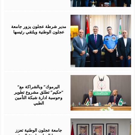
July
28,
2026
مدير شرطة عجلون يزور جامعة
عجلون الوطنية ويلتقي رئيسها
July
28,
2026
“اليرموك” وبالشراكة مع
“حكيم” تطلق مشروع تطوير
وحوسبة ادارة شبكة التأمين
الطبي
July
27,
2026
جامعة عجلون الوطنية تعزز