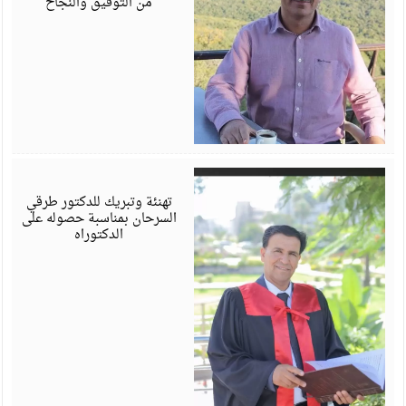
من التوفيق والنجاح
أ
6
تهنئة وتبريك للدكتور طرقي
السرحان بمناسبة حصوله على
الدكتوراه