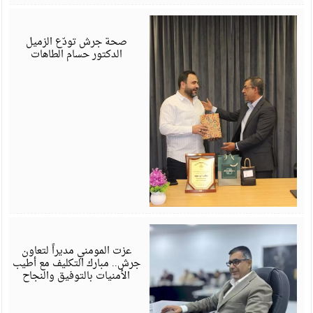
ي
6
صحة جرش تودّع الزميل
الدكتور حسام الطاهات
ي
6
عزت المومني مديراً لتعاون
جرش.. مبارك التكليف مع أطيب
الأمنيات بالتوفيق والنجاح