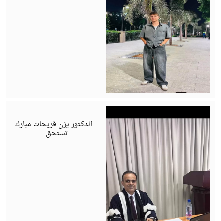
ي
6
الدكتور يزن فريحات مبارك
تستحق ..