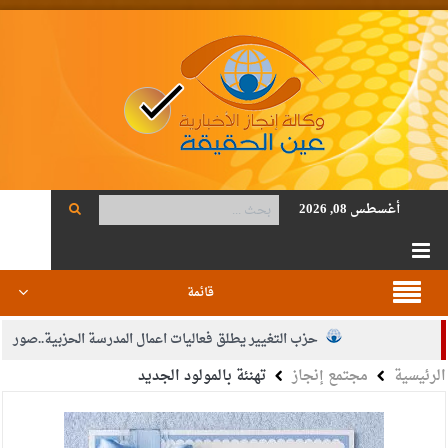
أغسطس 08, 2026
قائمة
حزب التغيير يطلق فعاليات اعمال المدرسة الحزبية..صور
الرئيسية
مجتمع إنجاز
تهنئة بالمولود الجديد
الجيش يفتح باب التجنيد لحملة البكالوريوس في الحقوق والقانون
بيان اجتماع عمّان:دعم الوصاية الهاشمية التاريخية على المقدسات