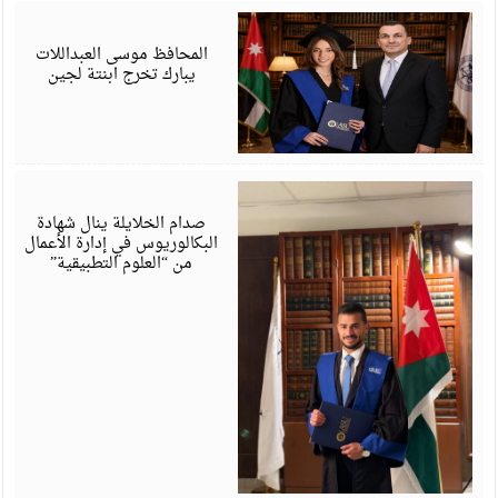
ي
6
المحافظ موسى العبداللات
يبارك تخرج ابنتة لجين
ي
6
صدام الخلايلة ينال شهادة
البكالوريوس في إدارة الأعمال
من “العلوم التطبيقية”