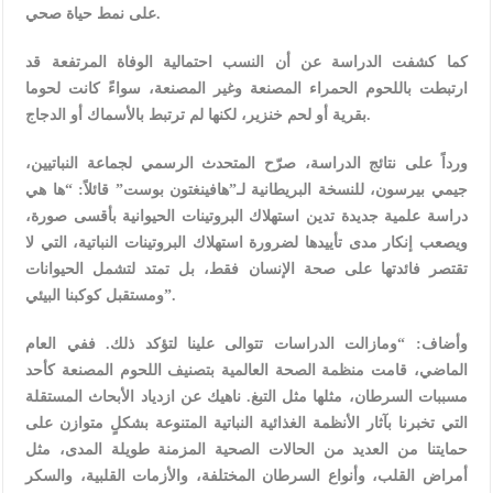
على نمط حياة صحي.
كما كشفت الدراسة عن أن النسب احتمالية الوفاة المرتفعة قد
ارتبطت باللحوم الحمراء المصنعة وغير المصنعة، سواءً كانت لحوما
بقرية أو لحم خنزير، لكنها لم ترتبط بالأسماك أو الدجاج.
ورداً على نتائج الدراسة، صرّح المتحدث الرسمي لجماعة النباتيين،
جيمي بيرسون، للنسخة البريطانية لـ”هافينغتون بوست” قائلاً: “ها هي
دراسة علمية جديدة تدين استهلاك البروتينات الحيوانية بأقسى صورة،
ويصعب إنكار مدى تأييدها لضرورة استهلاك البروتينات النباتية، التي لا
تقتصر فائدتها على صحة الإنسان فقط، بل تمتد لتشمل الحيوانات
ومستقبل كوكبنا البيئي”.
وأضاف: “ومازالت الدراسات تتوالى علينا لتؤكد ذلك. ففي العام
الماضي، قامت منظمة الصحة العالمية بتصنيف اللحوم المصنعة كأحد
مسببات السرطان، مثلها مثل التبغ. ناهيك عن ازدياد الأبحاث المستقلة
التي تخبرنا بآثار الأنظمة الغذائية النباتية المتنوعة بشكلٍ متوازن على
حمايتنا من العديد من الحالات الصحية المزمنة طويلة المدى، مثل
أمراض القلب، وأنواع السرطان المختلفة، والأزمات القلبية، والسكر