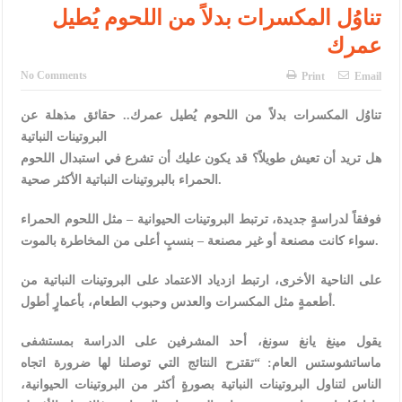
الإسلامية والمسيحية
تناوُل المكسرات بدلاً من اللحوم يُطيل
عمرك
الأمن يتلف 16 مليون حبة كبتاجون و1480 كغم مواد مخدرة
النواب يقر مشروع تعديل قانون الملكية العقارية
No Comments
Print
Email
القاضي يلتقي رؤساء تحرير الصحف اليومية ويؤكد حرص مجلس النواب
تناوُل المكسرات بدلاً من اللحوم يُطيل عمرك.. حقائق مذهلة عن
البروتينات النباتية
على شراكة فاعلة مع الإعلام
هل تريد أن تعيش طويلاً؟ قد يكون عليك أن تشرع في استبدال اللحوم
دعوة المكلفين بخدمة العلم (الدفعة الثالثة) إلى مراجعة منصة خدمة
الحمراء بالبروتينات النباتية الأكثر صحية.
العلم
فوفقاً لدراسةٍ جديدة، ترتبط البروتينات الحيوانية – مثل اللحوم الحمراء
سواء كانت مصنعة أو غير مصنعة – بنسبٍ أعلى من المخاطرة بالموت.
الملك يلتقي مجموعة من رفاق السلاح
الملك يتلقى اتصالا هاتفيا من العاهل البحريني
على الناحية الأخرى، ارتبط ازدياد الاعتماد على البروتينات النباتية من
أطعمةٍ مثل المكسرات والعدس وحبوب الطعام، بأعمارٍ أطول.
القاضي محمود أحمد فريحات.. مبارك ومزيدا من التوفيق
يقول مينغ يانغ سونغ، أحد المشرفين على الدراسة بمستشفى
ماساتشوستس العام: “تقترح النتائج التي توصلنا لها ضرورة اتجاه
الناس لتناول البروتينات النباتية بصورةٍ أكثر من البروتينات الحيوانية،