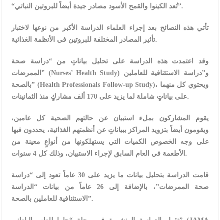
“تُعد الكينوا والقمح الأسود مصادر جيدة أيضاً للبروتين النباتي”.
تأتي هذه النصائح بعد إجراء العلماء الدراسة الأكبر من نوعها لاختبار
تأثير المصادر المختلفة للبروتين في الأنظمة الغذائية.
وقد اعتمدت هذه الدراسة على تحليل بياناتٍ من “دراسة صحة
الممرضات” (Nurses’ Health Study) و”دراسة الاستئنافية للعاملين
بالصحة” (Health Professionals Follow-up Study)، ويحتوي كل منهما
على بياناتٍ شاملة لما يزيد على 170 ألف مشاركٍ منذ الثمانينات.
يقوم المشاركون بملء استبيان عن حالتهم الصحية كل عامين،
ويقومون أيضاً بتزويد المراكز ببياناتٍ عن أنظمتهم الغذائية، يحددون فيها
على وجه الخصوص الكميات التي يستهلكونها من أنواعٍ معينة من
الأطعمة في العام السابق لإجراء الاستبيان، وذلك كل 4 سنوات.
قامت الدراسة بتحليل بيانات ما يزيد على 30 عاماً تعود إلى “دراسة
صحة الممرضات”، بالإضافة إلى 26 عاماً من بيانات “الدراسة
الاستئنافية للعاملين بالصحة”.