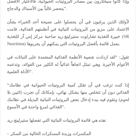
وإذا كانوا سيختارون بين مصادر البروتينات الحيوانية، فالاختيار الأفضل
ينحصر غالباً بين الأسماك والدجاج”.
لأولئك الذين يرغبون في أن يحصلوا على نصيحة أحد الخبراء بشأن
الاعتماد على مزيدٍ من البروتينات النباتية في أنظمتهم الغذائية، قامت
خبيرة التغذية تشارلوت ستيرلينغ-ريد صاحبة مركز إس آر للتغذية (SR
Nutrition) بعمل قائمة بأفضل البروتينات التي يمكنهم أن يجربوها.
تقول: “لقد ازدادت شعبية الأنظمة الغذائية المعتمدة على النباتات في
الأعوام الأخيرة. وهي تمثل اتجاهاً غذائياً له الكثير من الفوائد، وتدعمه
الأدلة العلمية”.
“إذا كنت ترغب في أن تقلل كمية البروتينات الحيوانية في نظامك
الغذائي دون أن تتخلص منها بشكل نهائي، بإمكانك أن تجرب (اثنين بلا
لحوم) وتقوم فيه ببدء إدخال بعض البروتينات النباتية البديلة في نظامك
الغذائي لمرةٍ واحدة في الأسبوع”.
هذه هي قائمة البروتينات النباتية التي تفضلها ستيرلينغ-ريد:
– المكسرات وزبدة المسكرات الخالية من السكر