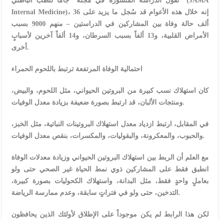
تقول الدراسة المنشورة في مجلة “جاما للطب الباطني” (JAMA
Internal Medicine)، إنه خلال هذه الأعوام قد سُجل ما يزيد على 36
ألف حالة وفاة بين المشاركين في الدراستين – منهم 9000 بسبب
الأمراض القلبية، و13 ألفاً بسبب السرطان، و14 ألفاً آخرين لأسبابٍ
أخرى.
احتمالية الوفاة المرتفعة ترتبط باللحوم الحمراء
كان استهلاك نسب كبيرة من البروتين الحيواني، مثل اللحوم، والبيض،
ومنتجات الألبان، قد ارتبط بصورة ضعيفة بزيادة معدل الوفيات.
في المقابل، ارتبط ازدياد معدل استهلاك البروتينات النباتية، مثل الخبز،
والحبوب، والمعكرونة، والبقوليات، والمكسرات، بنقص معدل الوفيات.
مع العلم أن الربط بين استهلاك البروتين الحيواني وزيادة معدلات الوفاة
انطبق فقط على المشاركين ذوي نمط الحياة غير الصحي حتى ولو
بعاملٍ واحدٍ فقط، مثل البدانة، واستهلاك الكحوليات بصورة كبيرة،
التدخين، حتى ولو في فتراتٍ سابقة، وعدم ممارسة الرياضة.
لكن هذا الرابط لم يكن موجوداً على الإطلاق لأولئك الذين يحافظون