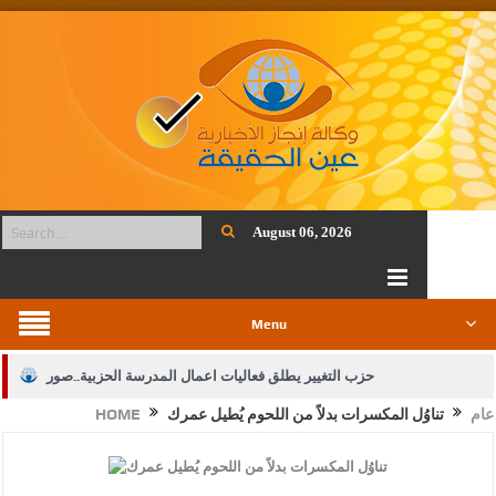
August 06, 2026
Menu
حزب التغيير يطلق فعاليات اعمال المدرسة الحزبية..صور
عام
تناوُل المكسرات بدلاً من اللحوم يُطيل عمرك
HOME
الجيش يفتح باب التجنيد لحملة البكالوريوس في الحقوق والقانون
بيان اجتماع عمّان:دعم الوصاية الهاشمية التاريخية على المقدسات