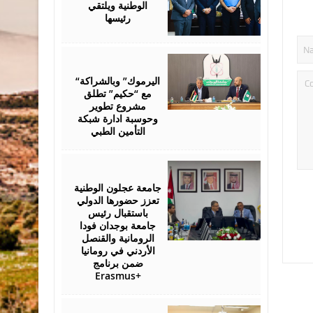
الوطنية ويلتقي
رئيسها
July
28,
2026
“اليرموك” وبالشراكة
مع “حكيم” تطلق
مشروع تطوير
وحوسبة ادارة شبكة
التأمين الطبي
July
27,
2026
جامعة عجلون الوطنية
تعزز حضورها الدولي
باستقبال رئيس
جامعة بوجدان فودا
الرومانية والقنصل
الأردني في رومانيا
ضمن برنامج
Erasmus+
July