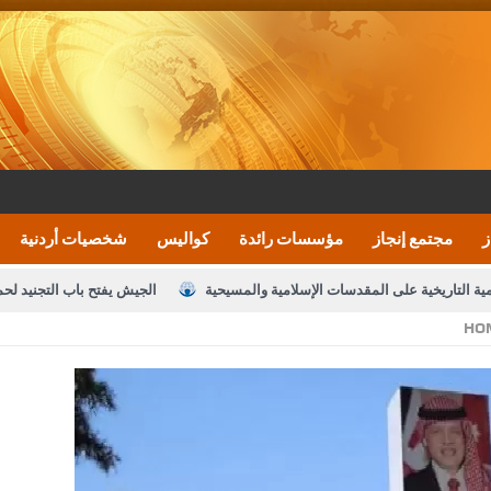
ز
مجتمع إنجاز
مؤسسات رائدة
كواليس
شخصيات أردنية
مية التاريخية على المقدسات الإسلامية والمسيحية
الجيش يفتح باب التجنيد لح
HO
النواب يقر مشروع تعديل قانون الملكية العقارية
الأمن يتلف 16 مليون حبة كبتاجون و1480 كغم مواد مخدرة
نصة خدمة العلم
القاضي يلتقي رؤساء تحرير الصحف اليومية ويؤكد حرص مجلس ا
رك ومزيدا من التوفيق
الملك يتلقى اتصالا هاتفيا من العاهل البحريني
ا
عارف بيك 