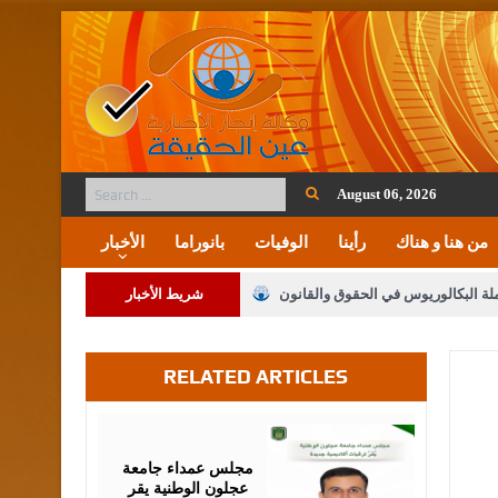
August 06, 2026
من هنا و هناك
رأينا
الوفيات
بانوراما
الأخبار
ملة البكالوريوس في الحقوق والقانون
شريط الأخبار
RELATED ARTICLES
لنواب على شراكة فاعلة مع الإعلام
لملك يلتقي مجموعة من رفاق السلاح
August
05,
2026
فريحات.. مبارك وبكم تزهو المناصب
مجلس عمداء جامعة
عجلون الوطنية يقر