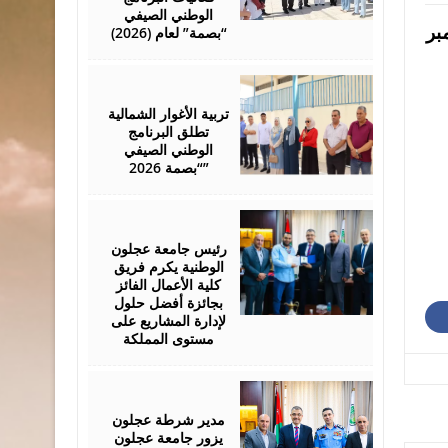
الوطني الصيفي
 الثاني/نوفمبر
“بصمة” لعام (2026)
August
01,
2026
تربية الأغوار الشمالية
تطلق البرنامج
الوطني الصيفي
“بصمة 2026”
July
29,
2026
رئيس جامعة عجلون
الوطنية يكرم فريق
كلية الأعمال الفائز
بجائزة أفضل حلول
لإدارة المشاريع على
مستوى المملكة
July
28,
2026
مدير شرطة عجلون
يزور جامعة عجلون