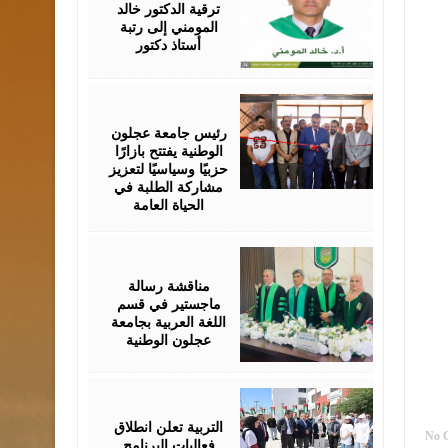
ترقية الدكتور خالد
المومني إلى رتبة
أستاذ دكتور
August
02,
2026
رئيس جامعة عجلون
الوطنية يفتتح بازارًا
حزبيًا وسياسيًا لتعزيز
مشاركة الطلبة في
الحياة العامة
August
01,
2026
مناقشة رسالة
ماجستير في قسم
اللغة العربية بجامعة
عجلون الوطنية
August
01,
2026
التربية تعلن انطلاق
No 
فعاليات البرنامج