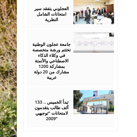
26,
2026
العجلوني يتفقد سير
امتحانات الشامل
النظرية
July
25,
2026
جامعة عجلون الوطنية
تختتم ورشة متخصصة
في وكلاء الذكاء
الاصطناعي والأتمتة
بمشاركة 1200
مشارك من 20 دولة
عربية
July
22,
2026
تبدأ الخميس .. 133
ألف طالب يتقدمون
لامتحانات “توجيهي
2009”