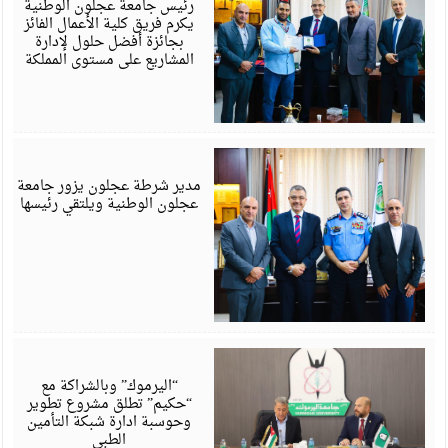
رئيس جامعة عجلون الوطنية
يكرم فريق كلية الأعمال الفائز
بجائزة أفضل حلول لإدارة
المشاريع على مستوى المملكة
ي
6
مدير شرطة عجلون يزور جامعة
عجلون الوطنية ويلتقي رئيسها
ي
6
“اليرموك” وبالشراكة مع
“حكيم” تطلق مشروع تطوير
وحوسبة ادارة شبكة التأمين
الطبي