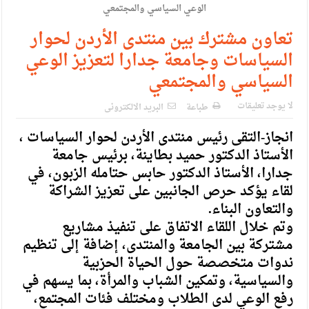
الإسلامية والمسيحية
الأمن يتلف 16 مليون حبة كبتاجون و1480 كغم مواد مخدرة
تعاون مشترك بين منتدى الأردن لحوار
السياسات وجامعة جدارا لتعزيز الوعي
النواب يقر مشروع تعديل قانون الملكية العقارية
السياسي والمجتمعي
القاضي يلتقي رؤساء تحرير الصحف اليومية ويؤكد حرص مجلس
لا يوجد تعليقات
النواب على شراكة فاعلة مع الإعلام
طباعة
البريد الالكترونى
انجاز-التقى رئيس منتدى الأردن لحوار السياسات ،
دعوة المكلفين بخدمة العلم (الدفعة الثالثة) إلى مراجعة منصة خدمة
الأستاذ الدكتور حميد بطاينة، برئيس جامعة
العلم
جدارا، الأستاذ الدكتور حابس حتامله الزبون، في
الملك يلتقي مجموعة من رفاق السلاح
لقاء يؤكد حرص الجانبين على تعزيز الشراكة
والتعاون البناء.
الملك يتلقى اتصالا هاتفيا من العاهل البحريني
وتم خلال اللقاء الاتفاق على تنفيذ مشاريع
القاضي محمود أحمد فريحات.. مبارك ومزيدا من التوفيق
مشتركة بين الجامعة والمنتدى، إضافة إلى تنظيم
ندوات متخصصة حول الحياة الحزبية
والسياسية، وتمكين الشباب والمرأة، بما يسهم في
رفع الوعي لدى الطلاب ومختلف فئات المجتمع،