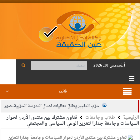
أغسطس 10, 2026
قائمة
حزب التغيير يطلق فعاليات اعمال المدرسة الحزبية..صور
الرئيسية
طلاب وجامعات
تعاون مشترك بين منتدى الأردن لحوار
الجيش يفتح باب التجنيد لحملة البكالوريوس في الحقوق والقانون
السياسات وجامعة جدارا لتعزيز الوعي السياسي والمجتمعي
بيان اجتماع عمّان:دعم الوصاية الهاشمية التاريخية على المقدسات