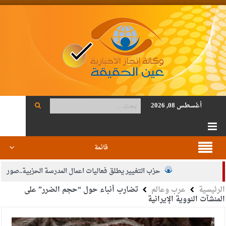
أغسطس 08, 2026
قائمة
حزب التغيير يطلق فعاليات اعمال المدرسة الحزبية..صور
الرئيسية
عرب وعالم
تضارب أنباء حول “حجم الضرر” على
الجيش يفتح باب التجنيد لحملة البكالوريوس في الحقوق والقانون
المنشآت النووية الإيرانية
بيان اجتماع عمّان:دعم الوصاية الهاشمية التاريخية على المقدسات