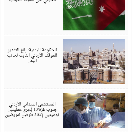
الحوثي على سفينة سعودية
ي
6
الحكومة اليمنية: بالغ التقدير
للموقف الأردني الثابت لجانب
اليمن
ي
6
المستشفى الميداني الأردني
جنوب غزة/10 يُجري عمليتين
نوعيتين لإنقاذ طرفين لمريضين