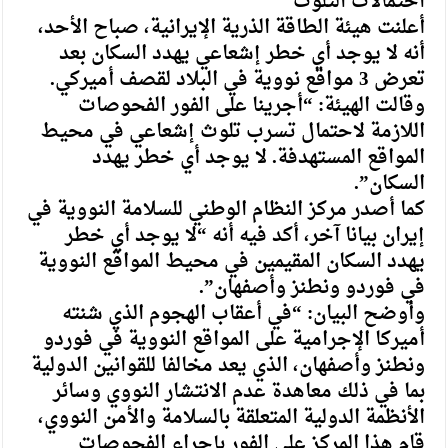
احتمالات التلوث
أعلنت هيئة الطاقة الذرية الإيرانية، صباح الأحد،
أنه لا يوجد أي خطر إشعاعي يهدد السكان بعد
تعرض 3 مواقع نووية في البلاد لقصف أميركي.
وقالت الهيئة: “أجرينا على الفور الفحوصات
اللازمة لاحتمال تسرب تلوث إشعاعي في محيط
المواقع المستهدفة. لا يوجد أي خطر يهدد
السكان”.
كما أصدر مركز النظام الوطني للسلامة النووية في
إيران بيانا آخر، أكد فيه أنه “لا يوجد أي خطر
يهدد السكان المقيمين في محيط المواقع النووية
في فوردو ونطنز وأصفهان”.
وأوضح البيان: “في أعقاب الهجوم الذي شنته
أميركا الإجرامية على المواقع النووية في فوردو
ونطنز وأصفهان، الذي يعد مخالفا للقوانين الدولية
بما في ذلك معاهدة عدم الانتشار النووي وسائر
الأنظمة الدولية المتعلقة بالسلامة والأمن النووي،
قام هذا المركز على الفور بإجراء الفحوصات