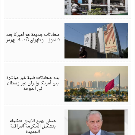
ي
6
محادثات جديدة مع أميركا بعد
9 تموز .. وطهران تتمسك بهرمز
ي
6
بدء محادثات فنية غير مباشرة
بين أمريكا وإيران عبر وسطاء
في الدوحة
أ
6
حسان يهنئ الزّيدي بتكليفه
بتشكيل الحكومة العراقية
الجديدة