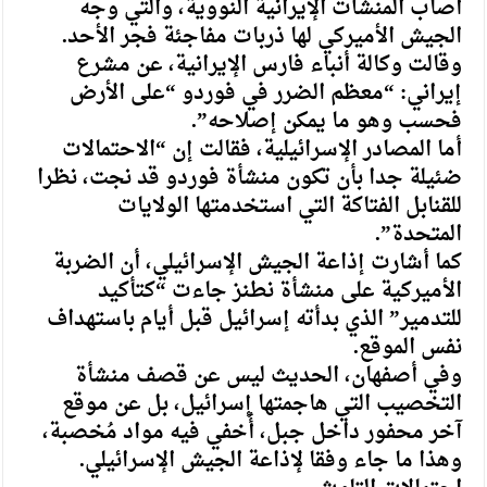
أصاب المنشآت الإيرانية النووية، والتي وجه
الجيش الأميركي لها ذربات مفاجئة فجر الأحد.
وقالت وكالة أنباء فارس الإيرانية، عن مشرع
إيراني: “معظم الضرر في فوردو “على الأرض
فحسب وهو ما يمكن إصلاحه”.
أما المصادر الإسرائيلية، فقالت إن “الاحتمالات
ضئيلة جدا بأن تكون منشأة فوردو قد نجت، نظرا
للقنابل الفتاكة التي استخدمتها الولايات
المتحدة”.
كما أشارت إذاعة الجيش الإسرائيلي، أن الضربة
الأميركية على منشأة نطنز جاءت “كتأكيد
للتدمير” الذي بدأته إسرائيل قبل أيام باستهداف
نفس الموقع.
وفي أصفهان، الحديث ليس عن قصف منشأة
التخصيب التي هاجمتها إسرائيل، بل عن موقع
آخر محفور داخل جبل، أُخفي فيه مواد مُخصبة،
وهذا ما جاء وفقا لإذاعة الجيش الإسرائيلي.