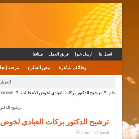
اتصل بنا
ارسل خبرا
فريق العمل
ميثاقنا
وظائف شاغرة
نبض الشارع
مرصد إنجا
الجيش 
عام
ترشيح الدكتور بركات العبادي لخوض الانتخابات
HOME
الأمن يتلف 16 مليون حبة كبتاجون و1480 كغم مواد مخدرة
القاضي يلتقي رؤساء تحرير الصح
الملك يتلقى اتصالا هاتفيا من العاهل البحريني
ترشيح الدكتور بركات العبادي لخوض ا
Print
Email