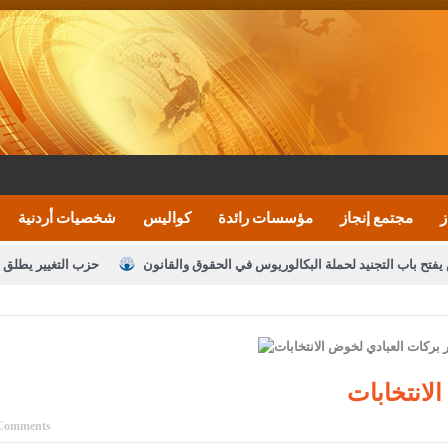
ز
مجتمع إنجاز
مؤسسات رائدة
كواليس
شخصيات أردنية
يفتح باب التجنيد لحملة البكالوريوس في الحقوق والقانون
حزب التغيير يطلق 
بيان اجتماع عمّان:دعم الوصاية الهاشمية التاريخي
ف اليومية ويؤكد حرص مجلس النواب على شراكة فاعلة مع الإعلام
النواب يقر
الملك يلتقي مجموعة من رفاق السلاح
دعوة المكلفين بخدمة العلم (الدفعة 
لانتخابات
القاضي محمود أحمد
Comments