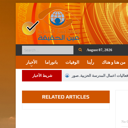
August 07, 2026
من هنا و هناك
رأينا
الوفيات
بانوراما
الأخبار
فعاليات اعمال المدرسة الحزبية..صور
شريط الأخبار
ة على المقدسات الإسلامية والمسيحية
RELATED ARTICLES
 مشروع تعديل قانون الملكية العقارية
الثالثة) إلى مراجعة منصة خدمة العلم
 فريحات.. مبارك ومزيدا من التوفيق
No 