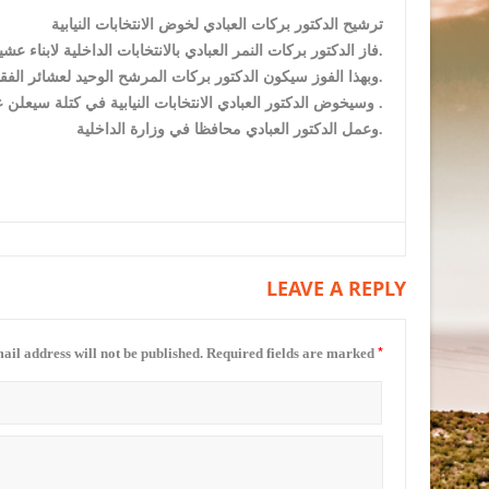
ترشيح الدكتور بركات العبادي لخوض الانتخابات النيابية
فاز الدكتور بركات النمر العبادي بالانتخابات الداخلية لابناء عشيرة الفقهاء /عباد وذلك في الانتخابات الداخلية التي جرت الاسبوع الماضي.
وبهذا الفوز سيكون الدكتور بركات المرشح الوحيد لعشائر الفقهاء والبالغ عددهم حوالي 20 الف ناخبا وناخبة، وذلك عن الدائرة الخامسة.
وسيخوض الدكتور العبادي الانتخابات النيابية في كتلة سيعلن عنها لاحقاً .
وعمل الدكتور العبادي محافظا في وزارة الداخلية.
LEAVE A REPLY
*
ail address will not be published.
Required fields are marked