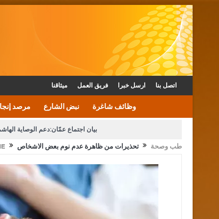
اتصل بنا
ارسل خبرا
فريق العمل
ميثاقنا
وظائف شاغرة
نبض الشارع
مرصد إنجا
بيان اجتماع عمّان:دعم الوصاية الهاش
طب وصحة
تحذيرات من ظاهرة عدم نوم بعض الاشخاص
ME
دعوة المكلفين بخدمة العلم (الدفعة الثالثة) إلى مراجعة م
القاضي محمود أحمد فريحات.. مبا