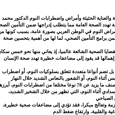
 والعناية الحثيثة وأمراض واضطرابات النوم الدكتور محمد
اض النوم في الوطن العربي بصورة عامة، بسبب كونها من
من برامج التأمين الصحي، لما لها من أهمية بتحسين صحة
ضايا الصحية الشائعة عالميا، إذ يعاني منها نحو خمس سكا
 إهمالها قد يقود إلى مضاعفات خطيرة تهدد صحة الإنسان
بل تضم أنواعا متعددة تتعلق بسلوكيات النوم، أو اضطراب
وأضاف أن علم أمراض النوم ومنذ عام 2008، صنف ما يزيد عن 78 نوعا مختلفا من اضطرابات النوم، أبرز
سدادي أثناء النوم، التي تظهر من خلال الشخير الشديد،
لازمة وتعالج مبكرا، فقد تؤدي إلى مضاعفات صحية خطيرة،