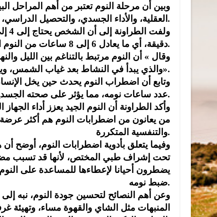
وبين أن مرحلة النوم تعتبر من أهم المراحل ال
العقلية، والأداء الجسدي، والتحصيل الدراسي، وجودة العمل.
دقيقة، أي ما يعادل 6 إلى 8 ساعات من النوم الليلي المنتظم، مؤكدا أن ذلك يشكل ثلث حياة الإنسان.
وقال » أن النوم مرتبط بالتناغم بين الليل والنه
والذي يبدأ في النشاط بعد غياب الشمس، ويصل إلى ذروته ما بين الساعة 11 مساء و5 فجرا».
وتابع أن اضطراب النوم يحدث حين يخل الإنسان ب
عدد ساعات نومه، مما يؤثر على صحته الجسدية والنفسية.
وأكد الطراونة أن النوم الجيد يعزز أداء الجهاز
من يعانون من اضطرابات النوم هم أكثر عرضة ل
والتنفسية المتكررة.
وفيما يتعلق بأدوية اضطرابات النوم، أوضح أن
تحت إشراف طبي المختص، لأنها قد تسبب مضاع
يضطرون أحيانا لإعطاءها للمساعدة على الن
ضبط نومه.
وعن أهم النصائح لتحسين جودة النوم، نبه إلى
المنبهات مثل الشاي والقهوة مساء، وتهيئة غرف