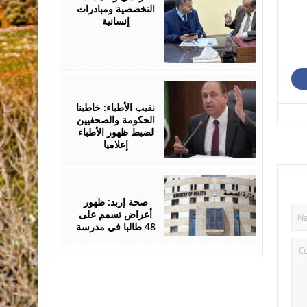
التخصصية ومبادرات
إنسانية
May
12,
2026
نقيب الأطباء: خاطبنا
الحكومة والصحفيين
لضبط ظهور الأطباء
إعلاميا
May
07,
2026
صحة إربد: ظهور
أعراض تسمم على
48 طالبا في مدرسة