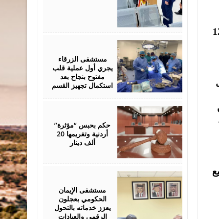
وم يوميا، حيث تستغرق كل دورة من 90 إلى 120
June
01,
2026
مستشفى الزرقاء
يجري أول عملية قلب
مفتوح بنجاح بعد
استكمال تجهيز القسم
June
01,
2026
حكم بحبس “مؤثرة”
أردنية وتغريمها 20
ألف دينار
ع
May
28,
2026
مستشفى الإيمان
الحكومي بعجلون
يعزز خدماته بالتحول
الرقمي والعيادات