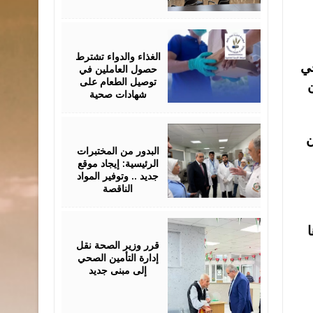
June
24,
2026
الغذاء والدواء تشترط
حصول العاملين في
توصيل الطعام على
شهادات صحية
June
24,
ن
2026
البدور من المختبرات
الرئيسية: إيجاد موقع
جديد .. وتوفير المواد
الناقصة
June
ها
09,
2026
قرر وزير الصحة نقل
إدارة التأمين الصحي
إلى مبنى جديد