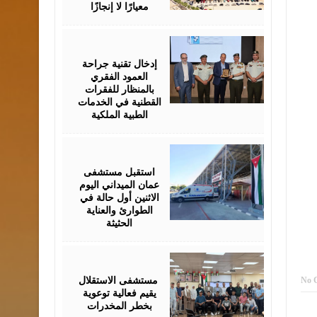
معيارًا لا إنجازًا
June
29,
2026
إدخال تقنية جراحة
العمود الفقري
بالمنظار للفقرات
القطنية في الخدمات
الطبية الملكية
June
29,
2026
استقبل مستشفى
عمان الميداني اليوم
الاثنين أول حالة في
الطوارئ والعناية
الحثيثة
June
24,
2026
‏ مستشفى الاستقلال
No 
يقيم فعالية توعوية
بخطر المخدرات