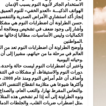
الاستخدام الجائر لأدوية النوم يسبب الإدمان
الهواتف الذكيـــة «العدو الخفي» للنوم العميق
إنجاز-أكد استشاري الأمراض الصدرية والتنفسية
حسن الطراونة أن اضطرابات النوم هي مشكلة تهدد الصحة العامة مما يتطلب إدراجها ضمن التأمين الصحي.
وأشار إلى وجود ضعف في تشخيص ومعالجة أمر
الكماليات وليس الأساسيات، مطالبا إدخالها ض
المواطنين.
وأوضح الطراونة أن اضطرابات النوم تعد من الق
العالم في مرحلة ما من حياتهم، مشيرا إلى أن
وحياته اليومية.
واعتبر أن اضطرابات النوم ليست حالة واحدة، 
دورات النوم والاستيقاظ، أو مشكلات في التنفس أثناء النوم، أو الشعور بالنعاس الشديد خلال النهار.
وأكثرها شيوعا هي متلازمة انقطاع التنفس الان
والنعاس المفرط نهارا، والتعب العام، والصداع الصباحي.
ونوه الطراونة إلى أنه إذا لم تشخص هذه المت
مثل اضطراب ضربات القلب، والجلطات الدماغية والقلبية، وارتفاع ضغط الدم.