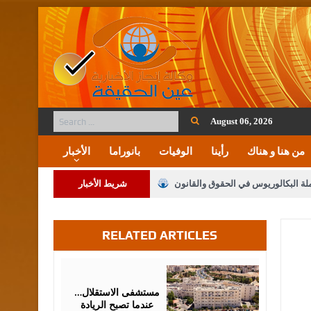
August 06, 2026
من هنا و هناك
رأينا
الوفيات
بانوراما
الأخبار
ملة البكالوريوس في الحقوق والقانون
شريط الأخبار
RELATED ARTICLES
لنواب على شراكة فاعلة مع الإعلام
لملك يلتقي مجموعة من رفاق السلاح
July
04,
2026
فريحات.. مبارك وبكم تزهو المناصب
مستشفى الاستقلال…
عندما تصبح الريادة