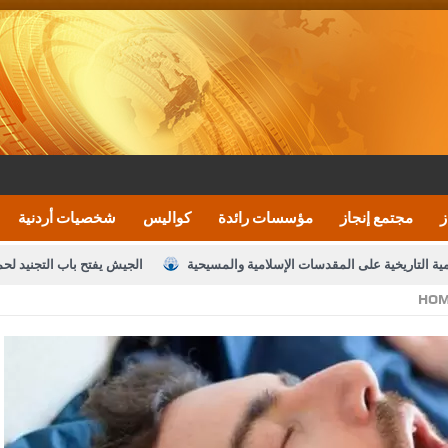
ز
مجتمع إنجاز
مؤسسات رائدة
كواليس
شخصيات أردنية
مية التاريخية على المقدسات الإسلامية والمسيحية
الجيش يفتح باب التجنيد لح
HO
النواب يقر مشروع تعديل قانون الملكية العقارية
الأمن يتلف 16 مليون حبة كبتاجون و1480 كغم مواد مخدرة
نصة خدمة العلم
القاضي يلتقي رؤساء تحرير الصحف اليومية ويؤكد حرص مجلس ا
رك ومزيدا من التوفيق
الملك يتلقى اتصالا هاتفيا من العاهل البحريني
ا
عارف بيك 