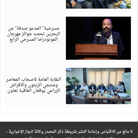
أ
6
مسرحية” المدعو صدفة” من
البحرين تحصد جوائز مهرجان
المونودراما المسرحي الرابع
أ
6
النقابة العامة لاصحاب المعاصر
ومنتجي الزيتون والاقراض
الزراعي يوقعان اتفاقية تعاون
لا مانع من الاقتباس وإعادة النشر شريطة ذكر المصدر وكالة انجاز الإخبارية –