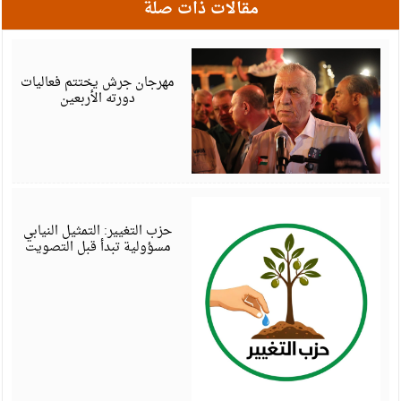
مقالات ذات صلة
أ
6
مهرجان جرش يختتم فعاليات
دورته الأربعين
أ
6
حزب التغيير: التمثيل النيابي
مسؤولية تبدأ قبل التصويت