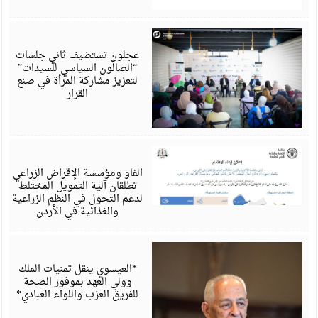
أ
6
عجلون تستضيف ثاني جلسات
“الصالون السياسي للسيدات”
لتعزيز مشاركة المرأة في صنع
القرار
أ
6
الفاو ومؤسسة الإقراض الزراعي
تطلقان آلية التمويل المختلط
لدعم التحول في النظم الزراعية
والغذائية في الأردن
أ
6
*العيسوي ينقل تمنيات الملك
وولي العهد بموفور الصحة
للفريق العزب واللواء العبادي*