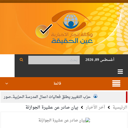
أغسطس 09, 2026
قائمة
حزب التغيير يطلق فعاليات اعمال المدرسة الحزبية..صور
الرئيسية
آخر الأخبار
بيان صادر عن عشيرة الجوازنة
الجيش يفتح باب التجنيد لحملة البكالوريوس في الحقوق والقانون
بيان اجتماع عمّان:دعم الوصاية الهاشمية التاريخية على المقدسات