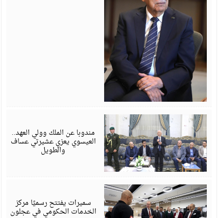
أ
6
مندوبا عن الملك وولي العهد..
العيسوي يعزي عشيرتي عساف
والطويل
أ
6
سميرات يفتتح رسميًا مركز
الخدمات الحكومي في عجلون