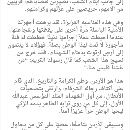
إلى جانب أبناء الشعب، نصيرين لقضاياهم، قريبين
من آلامهم، حريصين على عزّتهم وكرامتهم.
وفي هذه المناسبة العزيزة، لقد برهنت أجهزتنا
الأمنية الباسلة مرةً أخرى على يقظتها وشجاعتها،
عندما أحبطت عملاً إجراميًا دنيئًا خططت له فئة
مـأجورة لا تمت لهذا الوطن بصلة. فهؤلاء لا ينتمون
إلى أرضٍ ارتوت بدمـًاء الشــهداء، فقد خرج من
نسيج هذا الشعب كما قال رسولنا الكريم: “من
غشنا فليس منا.”
هذا هو الأردن، وطن الكرامة والتاريخ، الذي قام
على أكتاف رجاله الشرفاء، وارتقى بتضحيات
الأبطال، من أول الشهداء الملك المؤسس عبدالله
الأول، إلى كل من روى ترابه الطاهر بدمه الزكي
ليحيا الوطن حراً عزيزاً آمناً.
وسيبقى الأردن شامخًا، عصيًا على كل من يحاول