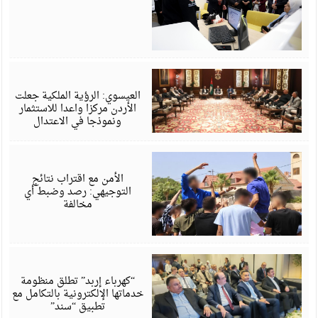
أ
6
العيسوي: الرؤية الملكية جعلت
الأردن مركزا واعدا للاستثمار
ونموذجا في الاعتدال
أ
6
الأمن مع اقتراب نتائج
التوجيهي: رصد وضبط أي
مخالفة
أ
6
“كهرباء إربد” تطلق منظومة
خدماتها الإلكترونية بالتكامل مع
تطبيق “سند”