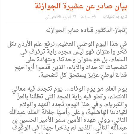
الإسلامية والمسيحية
بيان صادر عن عشيرة الجوازنة
الأمن يتلف 16 مليون حبة كبتاجون و1480 كغم مواد مخدرة
لا يوجد تعليقات
طباعة
البريد الالكترونى
النواب يقر مشروع تعديل قانون الملكية العقارية
إنجاز-الدكتور قتاده صابر الجوازنه
القاضي يلتقي رؤساء تحرير الصحف اليومية ويؤكد حرص مجلس
في هذا اليوم الوطني العظيم، نرفع علم الأردن بكل
النواب على شراكة فاعلة مع الإعلام
فخر واعتزاز، فهو ليس مجرد راية ترفرف في
السماء، بل هو عنوان وحدتنا، وشهادة على
دعوة المكلفين بخدمة العلم (الدفعة الثالثة) إلى مراجعة منصة خدمة
تضحيات الأجداد والآباء، الذين قدموا أرواحهم
العلم
فداءً لوطنٍ عزيز يستحق كل تضحية.
الملك يلتقي مجموعة من رفاق السلاح
يوم العلم هو يوم الوفاء… يوم تتجدد فيه معاني
الملك يتلقى اتصالا هاتفيا من العاهل البحريني
الانتماء، وتعلو فيه راية المجد التي تظلّلنا بالعزّ
والكبرياء. وفي هذا اليوم، نُجدد العهد والولاء
القاضي محمود أحمد فريحات.. مبارك ومزيدا من التوفيق
لقيادتنا الهاشمية، وعلى رأسها جلالة الملك عبدالله
الثاني، وولي عهده الأمين سمو الأمير الحسين بن
عبدالله الثاني، اللذين لم يدّخرا جهدًا في الوقوف