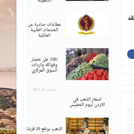
التنموية
أبريل
بقة، فقد
21,
2024
عطاءات صادرة عن
الخدمات الطبية
الملكية
نوفمبر
06,
2023
3381 طن خضار
وفواكه واردات
السوق المركزي
سبتمبر 21, 2023
اسعار الذهب في
الاردن ليوم الخميس
سبتمبر
19,
2023
الذهب يرتفع 20 قرشا