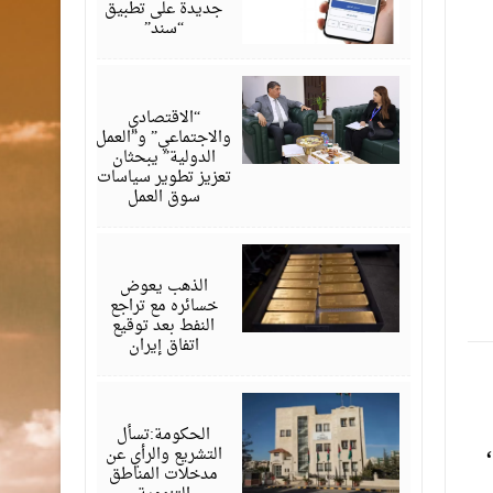
جديدة على تطبيق
“سند”
يوليو
22,
2026
“الاقتصادي
والاجتماعي” و”العمل
الدولية” يبحثان
تعزيز تطوير سياسات
سوق العمل
يونيو
18,
2026
الذهب يعوض
خسائره مع تراجع
النفط بعد توقيع
اتفاق إيران
مايو
25,
2024
الحكومة:تسأل
0.6 بالمئة،
التشريع والرأي عن
مدخلات المناطق