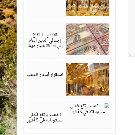
يونيو
30,
2023
الاردن ..ارتفاع
إجمالي الدين العام
إلى 39.04 مليار دينار
يونيو
25,
2023
استقرار أسعار الـذهب
يونيو
01,
2021
الذهب يرتفع لأعلى
مستوياته في 5 أشهر